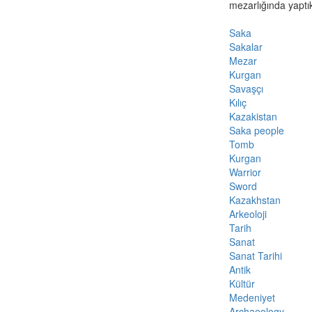
mezarlığında yaptıkl
Saka
Sakalar
Mezar
Kurgan
Savaşçı
Kılıç
Kazakistan
Saka people
Tomb
Kurgan
Warrior
Sword
Kazakhstan
Arkeoloji
Tarih
Sanat
Sanat Tarihi
Antik
Kültür
Medeniyet
Archaeology