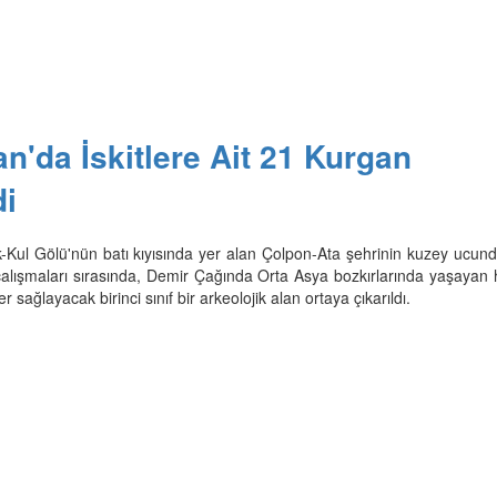
an'da İskitlere Ait 21 Kurgan
di
ık-Kul Gölü'nün batı kıyısında yer alan Çolpon-Ata şehrinin kuzey ucund
çalışmaları sırasında, Demir Çağında Orta Asya bozkırlarında yaşayan h
r sağlayacak birinci sınıf bir arkeolojik alan ortaya çıkarıldı.