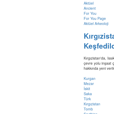
Aktüel
Ancient
For You
For You Page
Aktüel Arkeoloji
Kırgızist
Keşfedil
Kırgızistan'da, Iss
çevre yolu inşaat 
hakkında yeni verile
Kurgan
Mezar
İskit
Saka
Türk
Kırgızistan
Tomb
Scythian