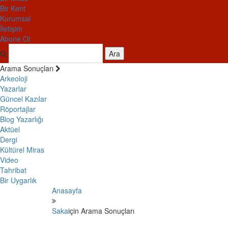
Bir Kent
Kurumsal
İletişim
Abone Ol
Ara
Arama Sonuçları
Arkeoloji
Yazarlar
Güncel Kazılar
Röportajlar
Blog Yazarlığı
Aktüel
Dergi
Kültürel Miras
Video
Tahribat
Bir Uygarlık
Anasayfa
Saka
için Arama Sonuçları