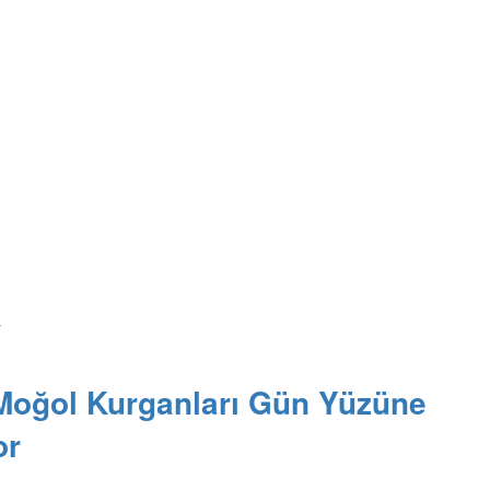
y
Moğol Kurganları Gün Yüzüne
or