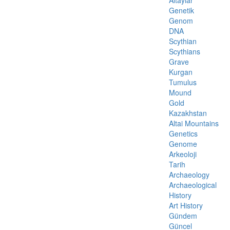
Altaylar
Genetik
Genom
DNA
Scythian
Scythians
Grave
Kurgan
Tumulus
Mound
Gold
Kazakhstan
Altai Mountains
Genetics
Genome
Arkeoloji
Tarih
Archaeology
Archaeological
History
Art History
Gündem
Güncel