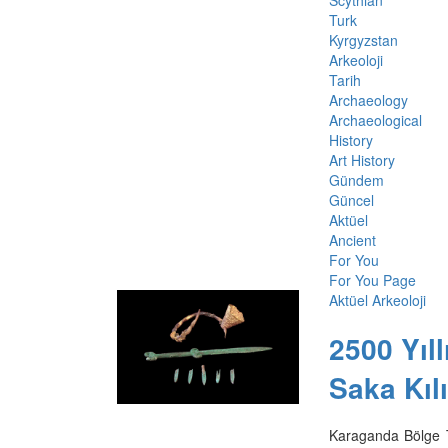
Turk
Kyrgyzstan
Arkeoloji
Tarih
Archaeology
Archaeological
History
Art History
Gündem
Güncel
Aktüel
Ancient
For You
For You Page
Aktüel Arkeoloji
2500 Yıl
Saka Kıl
Karaganda Bölge T