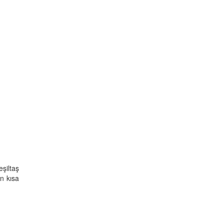
eşiltaş
an kısa