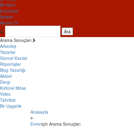
Bir Kent
Kurumsal
İletişim
Abone Ol
Ara
Arama Sonuçları
Arkeoloji
Yazarlar
Güncel Kazılar
Röportajlar
Blog Yazarlığı
Aktüel
Dergi
Kültürel Miras
Video
Tahribat
Bir Uygarlık
Anasayfa
Evren
için Arama Sonuçları