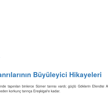
y
nrılarının Büyüleyici Hikayeleri
nde tapınılan binlerce Sümer tanrısı vardı; güçlü Göklerin Efendisi A
en korkunç tanrıça Ereşkigal'e kadar.