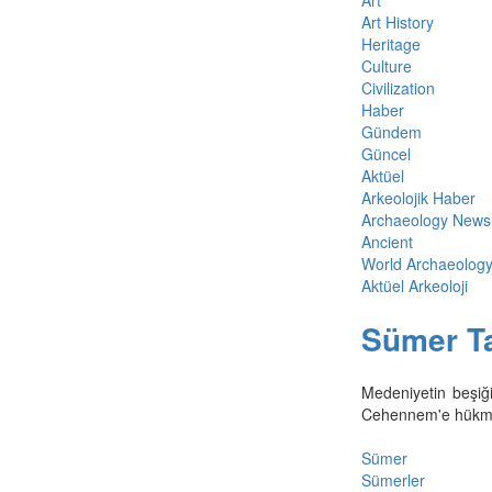
Art
Art History
Heritage
Culture
Civilization
Haber
Gündem
Güncel
Aktüel
Arkeolojik Haber
Archaeology News
Ancient
World Archaeolog
Aktüel Arkeoloji
Sümer Ta
Medeniyetin beşiği
Cehennem'e hükmed
Sümer
Sümerler