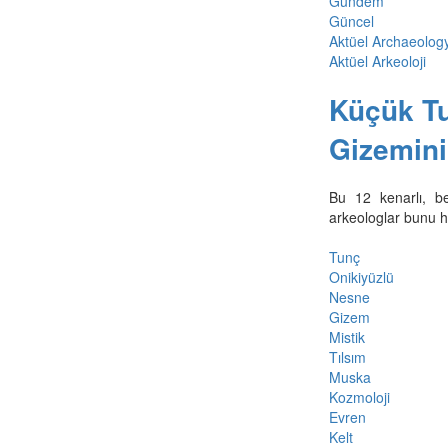
Gündem
Güncel
Aktüel Archaeolog
Aktüel Arkeoloji
Küçük Tu
Gizemini
Bu 12 kenarlı, b
arkeologlar bunu h
Tunç
Onikiyüzlü
Nesne
Gizem
Mistik
Tılsım
Muska
Kozmoloji
Evren
Kelt