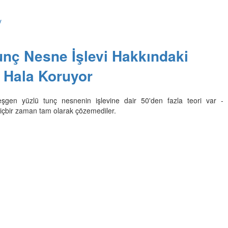
y
nç Nesne İşlevi Hakkındaki
 Hala Koruyor
eşgen yüzlü tunç nesnenin işlevine dair 50'den fazla teori var -
içbir zaman tam olarak çözemediler.