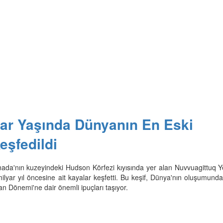
yar Yaşında Dünyanın En Eski
eşfedildi
anada'nın kuzeyindeki Hudson Körfezi kıyısında yer alan Nuvvuagittuq Y
ilyar yıl öncesine ait kayalar keşfetti. Bu keşif, Dünya'nın oluşumund
n Dönemi'ne dair önemli ipuçları taşıyor.