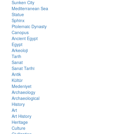
Sunken City
Mediterranean Sea
Statue
Sphinx
Ptolemaic Dynasty
Canopus
Ancient Egypt
Egypt
Arkeoloji
Tarih
Sanat
Sanat Tarihi
Antik
Kültür
Medeniyet
Archaeology
Archaeological
History
Art
Art History
Heritage
Culture
Civilization