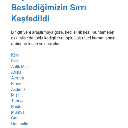
Beslediğimizin Sırrı
Keşfedildi
Bir çift yeni araştırmaya göre, kediler ilk kez, muhtemelen
eski Mısır'da tüylü kedigillerin toplu kült ritüel kurbanlarının
ardından insan yoldaşı oldu.
Kedi
Evcil
Antik Mısır
Afrika
Avrupa
Kıbrıs
Akdeniz
Mısır
Tanrıça
Bastet
Mumya
Cat
Domestic