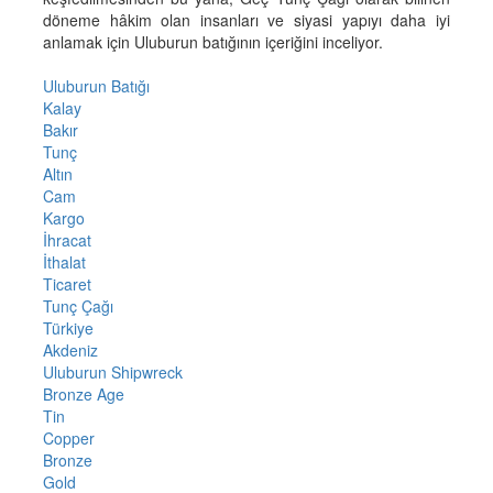
döneme hâkim olan insanları ve siyasi yapıyı daha iyi
anlamak için Uluburun batığının içeriğini inceliyor.
Uluburun Batığı
Kalay
Bakır
Tunç
Altın
Cam
Kargo
İhracat
İthalat
Ticaret
Tunç Çağı
Türkiye
Akdeniz
Uluburun Shipwreck
Bronze Age
Tin
Copper
Bronze
Gold