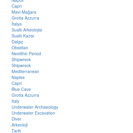
Napoli
Capri
Mavi Mağara
Grotta Azzurra
İtalya
Sualtı Arkeolojisi
Sualtı Kazısı
Dalgıç
Obsidian
Neolithic Period
Shipwreck
Shipwreck
Mediterranean
Naples
Capri
Blue Cave
Grotta Azzurra
Italy
Underwater Archaeology
Underwater Excavation
Diver
Arkeoloji
Tarih