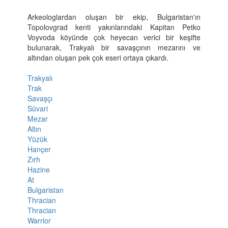
Arkeologlardan oluşan bir ekip, Bulgaristan'ın
Topolovgrad kenti yakınlarındaki Kapitan Petko
Voyvoda köyünde çok heyecan verici bir keşifte
bulunarak, Trakyalı bir savaşçının mezarını ve
altından oluşan pek çok eseri ortaya çıkardı.
Trakyalı
Trak
Savaşçı
Süvari
Mezar
Altın
Yüzük
Hançer
Zırh
Hazine
At
Bulgaristan
Thracian
Thracian
Warrior