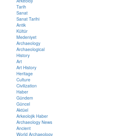
Arkeoloji
Tarih
Sanat
Sanat Tarihi
Antik
Kültür
Medeniyet
Archaeology
Archaeological
History
Art
Art History
Heritage
Culture
Civilization
Haber
Gündem
Güncel
Aktüel
Arkeolojik Haber
Archaeology News
Ancient
World Archaeology