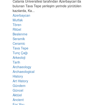
Catania Üniversitesi tarafından Azerbaycan’da
bulunan Tava Tepe yerleşim yerinde yürütülen
kazılarda, Ka...
Azerbaycan
Mutfak
Tören
Ritüel
Beslenme
Seramik
Ceramic
Tava Tepe
Tunç Çağı
Arkeoloji
Tarih
Archaeology
Archaeological
History
Art History
Gündem
Güncel
Aktüel
Ancient
For You