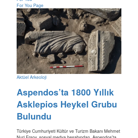
For You Page
Aktüel Arkeoloji
Aspendos’ta 1800 Yıllık
Asklepios Heykel Grubu
Bulundu
Türkiye Cumhuriyeti Kültür ve Turizm Bakanı Mehmet
Nuri Ersoy, sosyal medya hesabından, Aspendos’ta