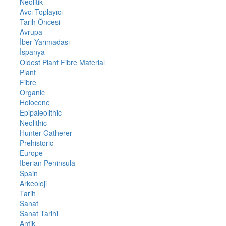
Neolitik
Avcı Toplayıcı
Tarih Öncesi
Avrupa
İber Yarımadası
İspanya
Oldest Plant Fibre Material
Plant
Fibre
Organic
Holocene
Epipaleolithic
Neolithic
Hunter Gatherer
Prehistoric
Europe
Iberian Peninsula
Spain
Arkeoloji
Tarih
Sanat
Sanat Tarihi
Antik