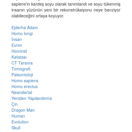
sapiens'in kardeş soyu olarak tanımlandı ve soyu tükenmiş
insanın yüzünün yeni bir rekonstrüksiyonu neye benziyor
olabileceğini ortaya koyuyor.
Ejderha Adam
Homo longi
İnsan
Evrim
Hominid
Kafatası
CT Tarama
Tomografi
Paleontoloji
Homo sapiens
Homo erectus
Neandertal
Yeniden Yapılandırma
Çin
Dragon Man
Human
Evolution
Skull