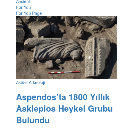
Ancient
For You
For You Page
Aktüel Arkeoloji
Aspendos’ta 1800 Yıllık
Asklepios Heykel Grubu
Bulundu