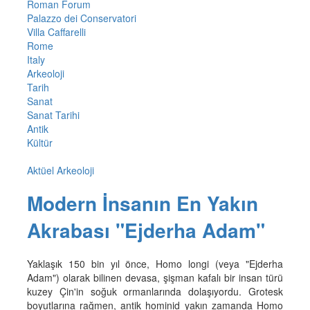
Roman Forum
Palazzo dei Conservatori
Villa Caffarelli
Rome
Italy
Arkeoloji
Tarih
Sanat
Sanat Tarihi
Antik
Kültür
Aktüel Arkeoloji
Modern İnsanın En Yakın
Akrabası "Ejderha Adam"
Yaklaşık 150 bin yıl önce, Homo longi (veya "Ejderha
Adam") olarak bilinen devasa, şişman kafalı bir insan türü
kuzey Çin'in soğuk ormanlarında dolaşıyordu. Grotesk
boyutlarına rağmen, antik hominid yakın zamanda Homo