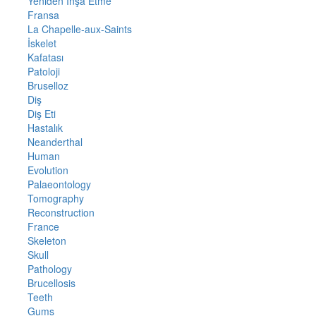
Yeniden İnşa Etme
Fransa
La Chapelle-aux-Saints
İskelet
Kafatası
Patoloji
Bruselloz
Diş
Diş Eti
Hastalık
Neanderthal
Human
Evolution
Palaeontology
Tomography
Reconstruction
France
Skeleton
Skull
Pathology
Brucellosis
Teeth
Gums