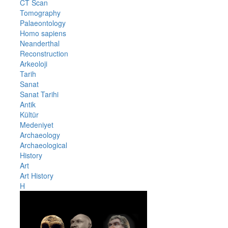
CT Scan
Tomography
Palaeontology
Homo sapiens
Neanderthal
Reconstruction
Arkeoloji
Tarih
Sanat
Sanat Tarihi
Antik
Kültür
Medeniyet
Archaeology
Archaeological
History
Art
Art History
H