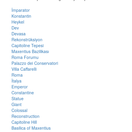
İmparator
Konstantin
Heykel
Dev
Devasa
Rekonstrüksiyon
Capitoline Tepesi
Maxentius Bazilikası
Roma Forumu
Palazzo dei Conservatori
Villa Caffarelli
Roma
İtalya
Emperor
Constantine
Statue
Giant
Colossal
Reconstruction
Capitoline Hill
Basilica of Maxentius