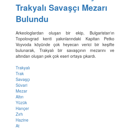
Trakyalı Savaşçı Mezarı
Bulundu
Arkeologlardan oluşan bir ekip, Bulgaristan'ın
Topolovgrad kenti yakınlarındaki Kapitan Petko
Voyvoda köyünde çok heyecan verici bir keşifte
bulunarak, Trakyalı bir savaşçının mezarını ve
altından oluşan pek çok eseri ortaya çıkardı.
Trakyalı
Trak
Savaşçı
Süvari
Mezar
Altın
Yüzük
Hançer
Zırh
Hazine
At