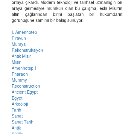
ortaya çıkardı. Modern teknoloji ve tarihsel uzmanlığın bir
araya gelmesiyle mümkün olan bu çalışma, eski Mısır'ın
altın çağlarından birini başlatan bir hükümdarın
görünüşüne samimi bir bakış sunuyor.
I. Amenhotep
Firavun
Mumya
Rekonstrüksiyon
Antik Mısır
Mısır
Amenhotep I
Pharaoh
Mummy
Reconstruction
Ancient Egypt
Egypt
Arkeoloji
Tarih
Sanat
Sanat Tarihi
Antik
Kültür