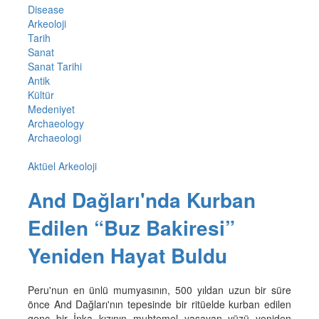
Disease
Arkeoloji
Tarih
Sanat
Sanat Tarihi
Antik
Kültür
Medeniyet
Archaeology
Archaeologi
Aktüel Arkeoloji
And Dağları'nda Kurban
Edilen “Buz Bakiresi”
Yeniden Hayat Buldu
Peru'nun en ünlü mumyasının, 500 yıldan uzun bir süre
önce And Dağları'nın tepesinde bir ritüelde kurban edilen
genç bir İnka kızının muhtemel yaşayan yüzü yeniden