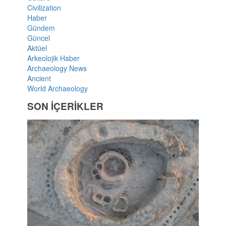
Civilization
Haber
Gündem
Güncel
Aktüel
Arkeolojik Haber
Archaeology News
Ancient
World Archaeology
SON İÇERİKLER