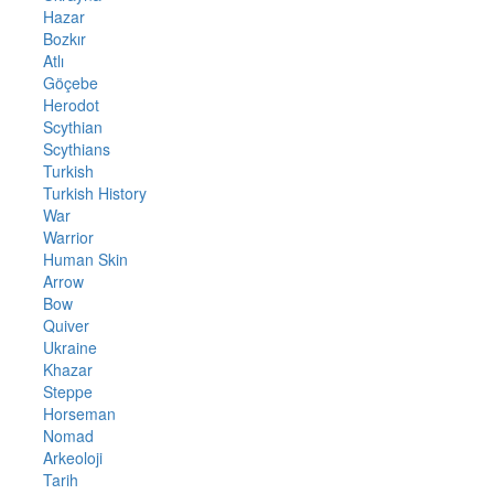
Hazar
Bozkır
Atlı
Göçebe
Herodot
Scythian
Scythians
Turkish
Turkish History
War
Warrior
Human Skin
Arrow
Bow
Quiver
Ukraine
Khazar
Steppe
Horseman
Nomad
Arkeoloji
Tarih