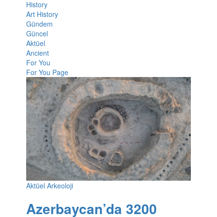
History
Art History
Gündem
Güncel
Aktüel
Ancient
For You
For You Page
Aktüel Arkeoloji
Azerbaycan’da 3200