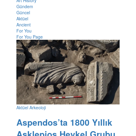
Art History
Gündem
Güncel
Aktüel
Ancient
For You
For You Page
Aktüel Arkeoloji
Aspendos’ta 1800 Yıllık
Asklepios Heykel Grubu