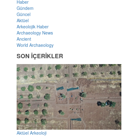
Haber
Gündem
Güncel
Aktüel
Arkeolojik Haber
Archaeology News
Ancient
World Archaeology
SON İÇERİKLER
Aktüel Arkeoloji