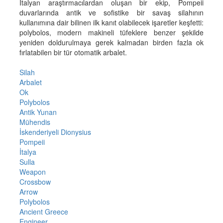
İtalyan araştırmacılardan oluşan bir ekip, Pompeii
duvarlarında antik ve sofistike bir savaş silahının
kullanımına dair bilinen ilk kanıt olabilecek işaretler keşfetti:
polybolos, modern makineli tüfeklere benzer şekilde
yeniden doldurulmaya gerek kalmadan birden fazla ok
fırlatabilen bir tür otomatik arbalet.
Silah
Arbalet
Ok
Polybolos
Antik Yunan
Mühendis
İskenderiyeli Dionysius
Pompeii
İtalya
Sulla
Weapon
Crossbow
Arrow
Polybolos
Ancient Greece
Engineer