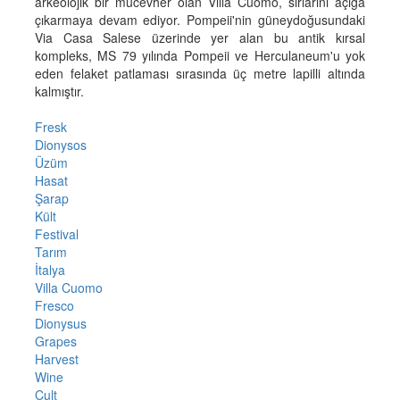
arkeolojik bir mücevher olan Villa Cuomo, sırlarını açığa
çıkarmaya devam ediyor. Pompeii'nin güneydoğusundaki
Via Casa Salese üzerinde yer alan bu antik kırsal
kompleks, MS 79 yılında Pompeii ve Herculaneum'u yok
eden felaket patlaması sırasında üç metre lapilli altında
kalmıştır.
Fresk
Dionysos
Üzüm
Hasat
Şarap
Kült
Festival
Tarım
İtalya
Villa Cuomo
Fresco
Dionysus
Grapes
Harvest
Wine
Cult