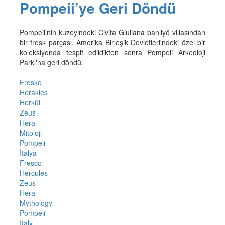
Pompeii’ye Geri Döndü
Pompeii'nin kuzeyindeki Civita Giuliana banliyö villasından
bir fresk parçası, Amerika Birleşik Devletleri'ndeki özel bir
koleksiyonda tespit edildikten sonra Pompeii Arkeoloji
Parkı'na geri döndü.
Fresko
Herakles
Herkül
Zeus
Hera
Mitoloji
Pompeii
İtalya
Fresco
Hercules
Zeus
Hera
Mythology
Pompeii
Italy