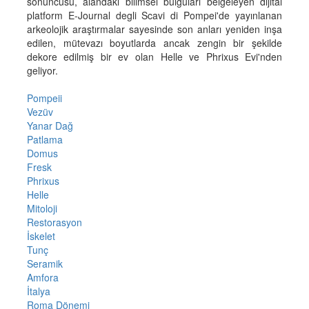
sonuncusu, alandaki bilimsel bulguları belgeleyen dijital
platform E-Journal degli Scavi di Pompei'de yayınlanan
arkeolojik araştırmalar sayesinde son anları yeniden inşa
edilen, mütevazı boyutlarda ancak zengin bir şekilde
dekore edilmiş bir ev olan Helle ve Phrixus Evi'nden
geliyor.
Pompeii
Vezüv
Yanar Dağ
Patlama
Domus
Fresk
Phrixus
Helle
Mitoloji
Restorasyon
İskelet
Tunç
Seramik
Amfora
İtalya
Roma Dönemi