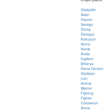
Gladyatör
Aslan
Hayvan
Savaşçı
Dövüş
Dövüşçü
Kolezyum
Arena
Kemik
Analiz
İngiltere
Britanya
Roma Dönemi
Gladiator
Lion
Animal
Warrior
Fighting
Fighter
Colosseum
Arena