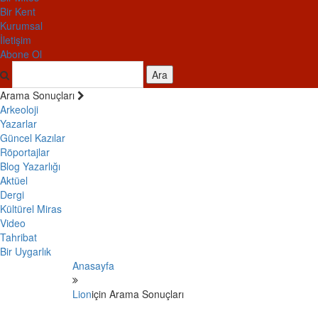
Bir Kent
Kurumsal
İletişim
Abone Ol
Ara
Arama Sonuçları
Arkeoloji
Yazarlar
Güncel Kazılar
Röportajlar
Blog Yazarlığı
Aktüel
Dergi
Kültürel Miras
Video
Tahribat
Bir Uygarlık
Anasayfa
Lion
için Arama Sonuçları