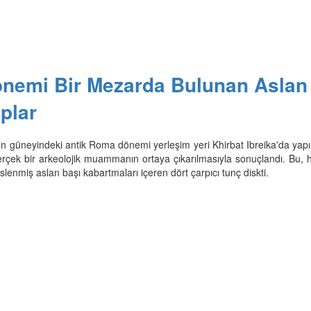
nemi Bir Mezarda Bulunan Aslan
plar
l'in güneyindeki antik Roma dönemi yerleşim yeri Khirbat Ibreika'da yapı
erçek bir arkeolojik muammanın ortaya çıkarılmasıyla sonuçlandı. Bu, h
üslenmiş aslan başı kabartmaları içeren dört çarpıcı tunç diskti.