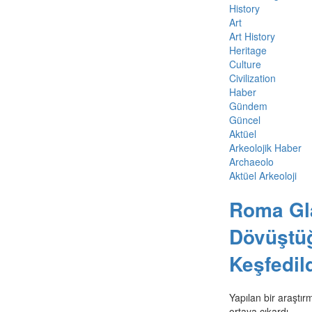
History
Art
Art History
Heritage
Culture
Civilization
Haber
Gündem
Güncel
Aktüel
Arkeolojik Haber
Archaeolo
Aktüel Arkeoloji
Roma Gla
Dövüştüğ
Keşfedil
Yapılan bir araştır
ortaya çıkardı.