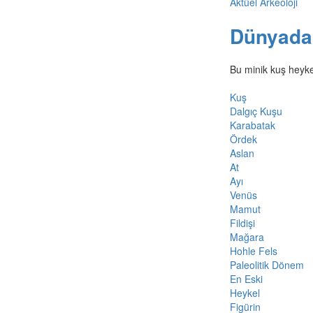
Aktüel Arkeoloji
Dünyadak
Bu minik kuş heykel
Kuş
Dalgıç Kuşu
Karabatak
Ördek
Aslan
At
Ayı
Venüs
Mamut
Fildişi
Mağara
Hohle Fels
Paleolitik Dönem
En Eski
Heykel
Figürin