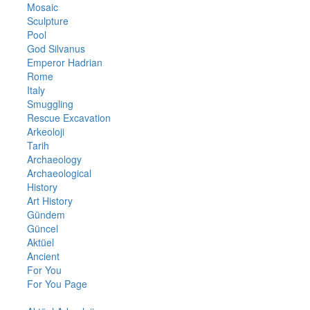
Mosaic
Sculpture
Pool
God Silvanus
Emperor Hadrian
Rome
Italy
Smuggling
Rescue Excavation
Arkeoloji
Tarih
Archaeology
Archaeological
History
Art History
Gündem
Güncel
Aktüel
Ancient
For You
For You Page