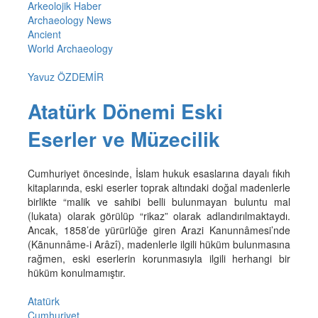
Arkeolojik Haber
Archaeology News
Ancient
World Archaeology
Yavuz ÖZDEMİR
Atatürk Dönemi Eski
Eserler ve Müzecilik
Cumhuriyet öncesinde, İslam hukuk esaslarına dayalı fıkıh
kitaplarında, eski eserler toprak altındaki doğal madenlerle
birlikte “malik ve sahibi belli bulunmayan buluntu mal
(lukata) olarak görülüp “rikaz” olarak adlandırılmaktaydı.
Ancak, 1858’de yürürlüğe giren Arazi Kanunnâmesi’nde
(Kānunnâme-i Arâzî), madenlerle ilgili hüküm bulunmasına
rağmen, eski eserlerin korunmasıyla ilgili herhangi bir
hüküm konulmamıştır.
Atatürk
Cumhuriyet