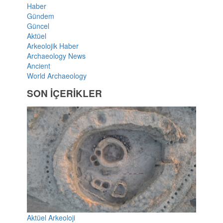
Haber
Gündem
Güncel
Aktüel
Arkeolojik Haber
Archaeology News
Ancient
World Archaeology
SON İÇERİKLER
Aktüel Arkeoloji