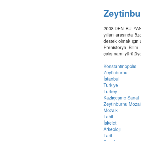
Zeytinbu
2008’DEN BU YANA 
yılları arasında ö
destek olmak için 
Prehistorya Bilim
çalışmamı yürütüy
Konstantinopolis
Zeytinburnu
İstanbul
Türkiye
Turkey
Kazlıçeşme Sanat
Zeytinburnu Mozai
Mozaik
Lahit
İskelet
Arkeoloji
Tarih