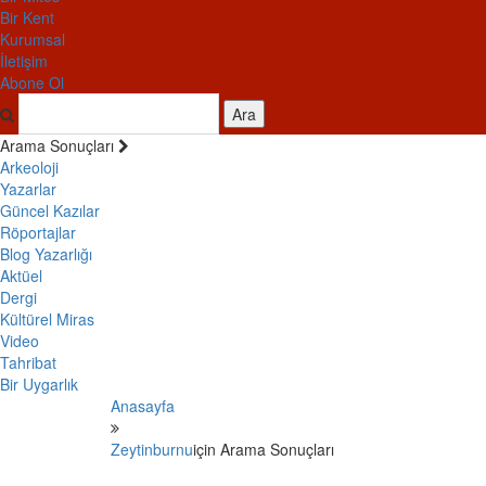
Bir Kent
Kurumsal
İletişim
Abone Ol
Ara
Arama Sonuçları
Arkeoloji
Yazarlar
Güncel Kazılar
Röportajlar
Blog Yazarlığı
Aktüel
Dergi
Kültürel Miras
Video
Tahribat
Bir Uygarlık
Anasayfa
Zeytinburnu
için Arama Sonuçları