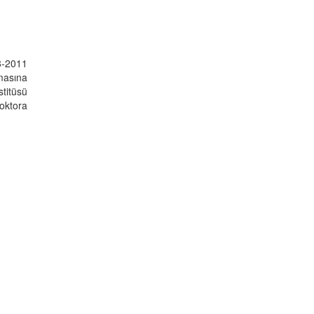
8-2011
lmasına
stitüsü
oktora