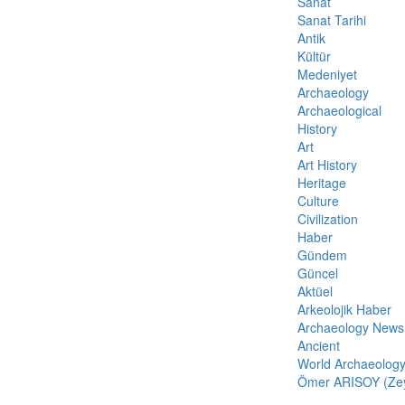
Sanat
Sanat Tarihi
Antik
Kültür
Medeniyet
Archaeology
Archaeological
History
Art
Art History
Heritage
Culture
Civilization
Haber
Gündem
Güncel
Aktüel
Arkeolojik Haber
Archaeology News
Ancient
World Archaeolog
Ömer ARISOY (Zeyt