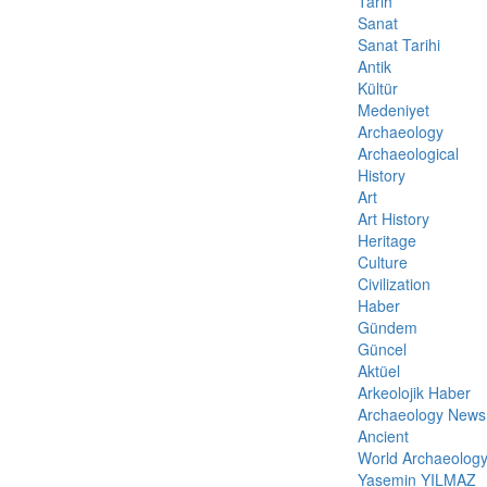
Tarih
Sanat
Sanat Tarihi
Antik
Kültür
Medeniyet
Archaeology
Archaeological
History
Art
Art History
Heritage
Culture
Civilization
Haber
Gündem
Güncel
Aktüel
Arkeolojik Haber
Archaeology News
Ancient
World Archaeolog
Yasemin YILMAZ