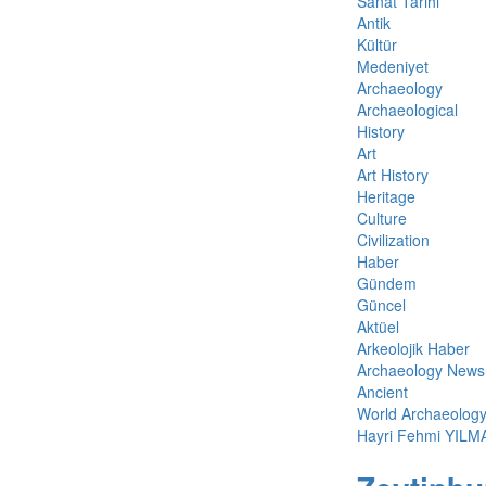
Sanat Tarihi
Antik
Kültür
Medeniyet
Archaeology
Archaeological
History
Art
Art History
Heritage
Culture
Civilization
Haber
Gündem
Güncel
Aktüel
Arkeolojik Haber
Archaeology News
Ancient
World Archaeolog
Hayri Fehmi YILM