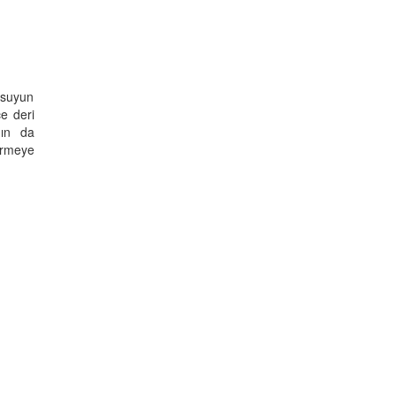
a suyun
e deri
nın da
vermeye