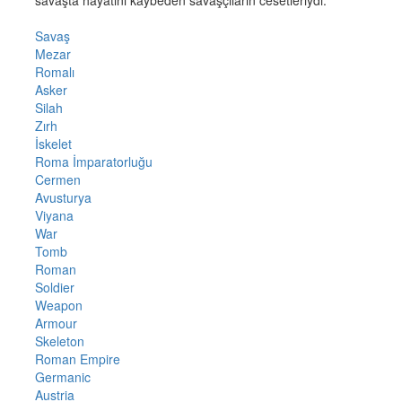
savaşta hayatını kaybeden savaşçıların cesetleriydi.
Savaş
Mezar
Romalı
Asker
Silah
Zırh
İskelet
Roma İmparatorluğu
Cermen
Avusturya
Viyana
War
Tomb
Roman
Soldier
Weapon
Armour
Skeleton
Roman Empire
Germanic
Austria