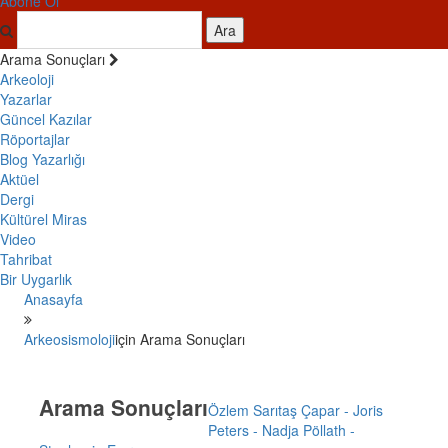
Abone Ol
Ara
Arama Sonuçları
Arkeoloji
Yazarlar
Güncel Kazılar
Röportajlar
Blog Yazarlığı
Aktüel
Dergi
Kültürel Miras
Video
Tahribat
Bir Uygarlık
Anasayfa
Arkeosismoloji
için Arama Sonuçları
Arama Sonuçları
Özlem Sarıtaş Çapar - Joris
Peters - Nadja Pöllath -