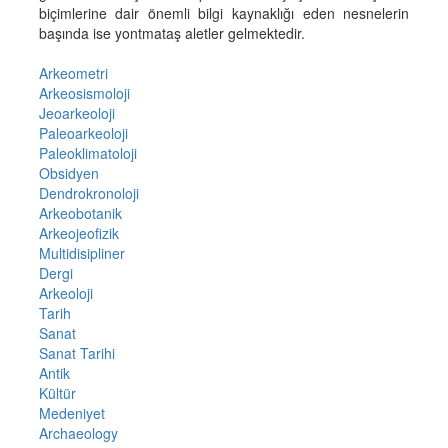
biçimlerine dair önemli bilgi kaynaklığı eden nesnelerin
başında ise yontmataş aletler gelmektedir.
Arkeometri
Arkeosismoloji
Jeoarkeoloji
Paleoarkeoloji
Paleoklimatoloji
Obsidyen
Dendrokronoloji
Arkeobotanik
Arkeojeofizik
Multidisipliner
Dergi
Arkeoloji
Tarih
Sanat
Sanat Tarihi
Antik
Kültür
Medeniyet
Archaeology