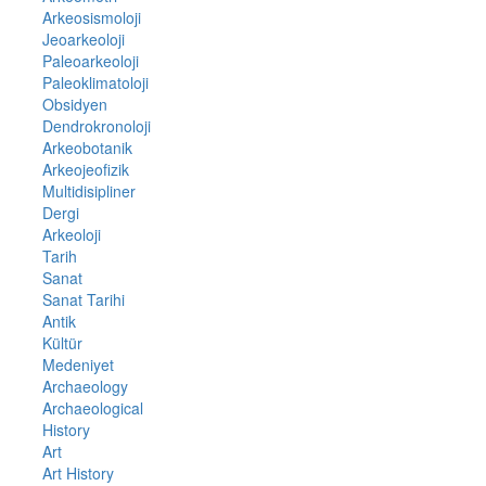
Arkeosismoloji
Jeoarkeoloji
Paleoarkeoloji
Paleoklimatoloji
Obsidyen
Dendrokronoloji
Arkeobotanik
Arkeojeofizik
Multidisipliner
Dergi
Arkeoloji
Tarih
Sanat
Sanat Tarihi
Antik
Kültür
Medeniyet
Archaeology
Archaeological
History
Art
Art History