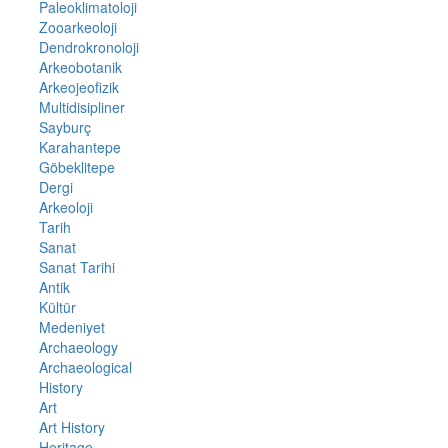
Paleoklimatoloji
Zooarkeoloji
Dendrokronoloji
Arkeobotanik
Arkeojeofizik
Multidisipliner
Sayburç
Karahantepe
Göbeklitepe
Dergi
Arkeoloji
Tarih
Sanat
Sanat Tarihi
Antik
Kültür
Medeniyet
Archaeology
Archaeological
History
Art
Art History
Heritage