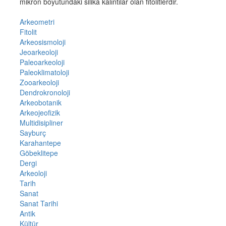
mikron boyutundaki silika kalıntılar olan fitolitlerdir.
Arkeometri
Fitolit
Arkeosismoloji
Jeoarkeoloji
Paleoarkeoloji
Paleoklimatoloji
Zooarkeoloji
Dendrokronoloji
Arkeobotanik
Arkeojeofizik
Multidisipliner
Sayburç
Karahantepe
Göbeklitepe
Dergi
Arkeoloji
Tarih
Sanat
Sanat Tarihi
Antik
Kültür