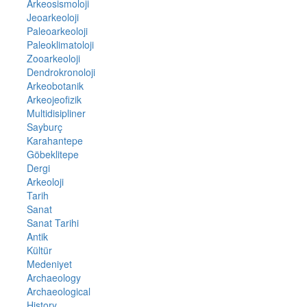
Arkeosismoloji
Jeoarkeoloji
Paleoarkeoloji
Paleoklimatoloji
Zooarkeoloji
Dendrokronoloji
Arkeobotanik
Arkeojeofizik
Multidisipliner
Sayburç
Karahantepe
Göbeklitepe
Dergi
Arkeoloji
Tarih
Sanat
Sanat Tarihi
Antik
Kültür
Medeniyet
Archaeology
Archaeological
History