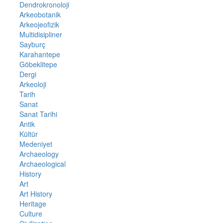
Dendrokronoloji
Arkeobotanik
Arkeojeofizik
Multidisipliner
Sayburç
Karahantepe
Göbeklitepe
Dergi
Arkeoloji
Tarih
Sanat
Sanat Tarihi
Antik
Kültür
Medeniyet
Archaeology
Archaeological
History
Art
Art History
Heritage
Culture