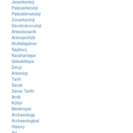
Jeoarkeoloji
Paleoarkeoloji
Paleoklimatoloji
Zooarkeoloji
Dendrokronoloji
Arkeobotanik
Arkeojeofizik
Multidisipliner
Sayburç
Karahantepe
Göbeklitepe
Dergi
Arkeoloji
Tarih
Sanat
Sanat Tarihi
Antik
Kültür
Medeniyet
Archaeology
Archaeological
History
Art