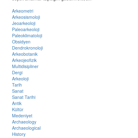
Arkeometri
Arkeosismoloji
Jeoarkeoloji
Paleoarkeoloji
Paleoklimatoloji
Obsidyen
Dendrokronoloji
Arkeobotanik
Arkeojeofizik
Multidisipliner
Dergi
Arkeoloji
Tarih
Sanat
Sanat Tarihi
Antik
Kültür
Medeniyet
Archaeology
Archaeological
History