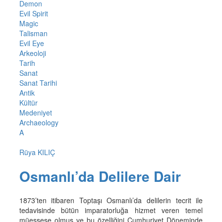
Demon
Evil Spirit
Magic
Talisman
Evil Eye
Arkeoloji
Tarih
Sanat
Sanat Tarihi
Antik
Kültür
Medeniyet
Archaeology
A
Rüya KILIÇ
Osmanlı’da Delilere Dair
1873’ten itibaren Toptaşı Osmanlı’da delilerin tecrit ile
tedavisinde bütün imparatorluğa hizmet veren temel
müessese olmuş ve bu özelliğini Cumhuriyet Döneminde