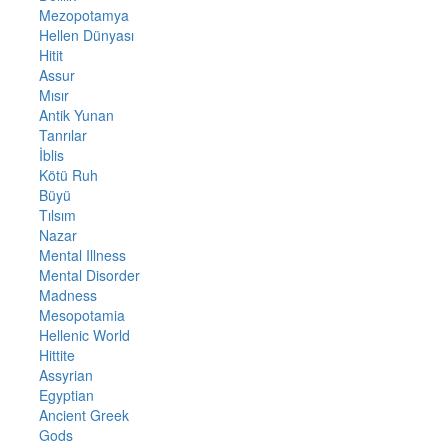
Mezopotamya
Hellen Dünyası
Hitit
Assur
Mısır
Antik Yunan
Tanrılar
İblis
Kötü Ruh
Büyü
Tılsım
Nazar
Mental Illness
Mental Disorder
Madness
Mesopotamia
Hellenic World
Hittite
Assyrian
Egyptian
Ancient Greek
Gods