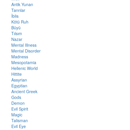
Antik Yunan
Tanrılar
İblis
Kötü Ruh
Büyü
Tılsım
Nazar
Mental Illness
Mental Disorder
Madness
Mesopotamia
Hellenic World
Hittite
Assyrian
Egyptian
Ancient Greek
Gods
Demon
Evil Spirit
Magic
Talisman
Evil Eye