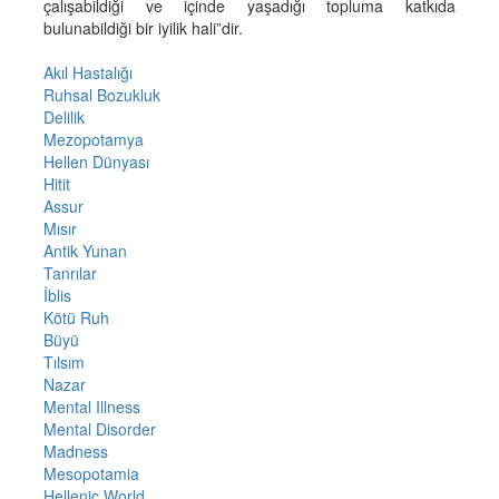
çalışabildiği ve içinde yaşadığı topluma katkıda
bulunabildiği bir iyilik hali”dir.
Akıl Hastalığı
Ruhsal Bozukluk
Delilik
Mezopotamya
Hellen Dünyası
Hitit
Assur
Mısır
Antik Yunan
Tanrılar
İblis
Kötü Ruh
Büyü
Tılsım
Nazar
Mental Illness
Mental Disorder
Madness
Mesopotamia
Hellenic World