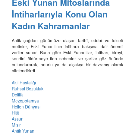
Eski Yunan Mitoslarında
İntiharlarıyla Konu Olan
Kadın Kahramanlar
Antik çağdan günümüze ulaşan tarihî, edebî ve felsefî
metinler, Eski Yunanlı’nın intihara bakışına dair önemli
veriler sunar. Buna göre Eski Yunanlılar, intiharı, bireyi,
kendini öldürmeye iten sebepler ve şartlar göz önünde
bulundurarak, onurlu ya da alçakça bir davranış olarak
nitelendirirdi.
Akıl Hastalığı
Ruhsal Bozukluk
Delilik
Mezopotamya
Hellen Dünyası
Hitit
Assur
Mısır
Antik Yunan