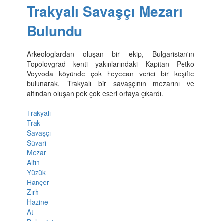
Trakyalı Savaşçı Mezarı
Bulundu
Arkeologlardan oluşan bir ekip, Bulgaristan'ın
Topolovgrad kenti yakınlarındaki Kapitan Petko
Voyvoda köyünde çok heyecan verici bir keşifte
bulunarak, Trakyalı bir savaşçının mezarını ve
altından oluşan pek çok eseri ortaya çıkardı.
Trakyalı
Trak
Savaşçı
Süvari
Mezar
Altın
Yüzük
Hançer
Zırh
Hazine
At