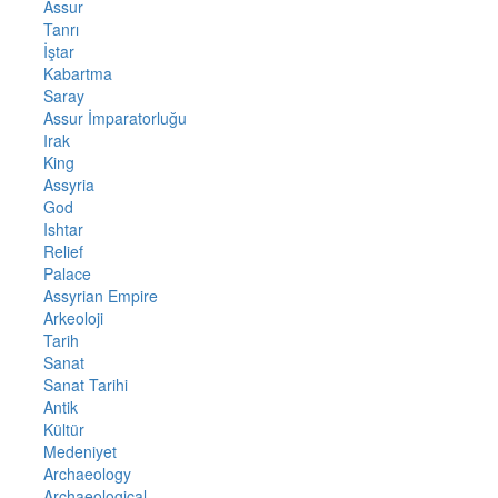
Assur
Tanrı
İştar
Kabartma
Saray
Assur İmparatorluğu
Irak
King
Assyria
God
Ishtar
Relief
Palace
Assyrian Empire
Arkeoloji
Tarih
Sanat
Sanat Tarihi
Antik
Kültür
Medeniyet
Archaeology
Archaeological