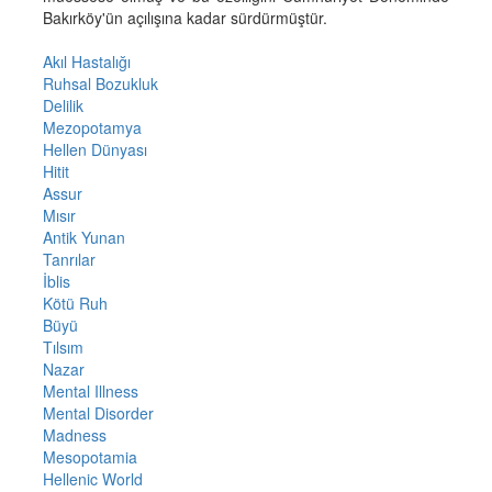
Bakırköy'ün açılışına kadar sürdürmüştür.
Akıl Hastalığı
Ruhsal Bozukluk
Delilik
Mezopotamya
Hellen Dünyası
Hitit
Assur
Mısır
Antik Yunan
Tanrılar
İblis
Kötü Ruh
Büyü
Tılsım
Nazar
Mental Illness
Mental Disorder
Madness
Mesopotamia
Hellenic World