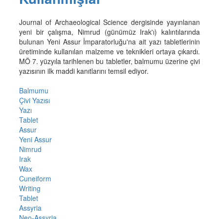
Journal of Archaeological Science dergisinde yayınlanan
yeni bir çalışma, Nimrud (günümüz Irak'ı) kalıntılarında
bulunan Yeni Assur İmparatorluğu'na ait yazı tabletlerinin
üretiminde kullanılan malzeme ve teknikleri ortaya çıkardı.
MÖ 7. yüzyıla tarihlenen bu tabletler, balmumu üzerine çivi
yazısının ilk maddi kanıtlarını temsil ediyor.
Balmumu
Çivi Yazısı
Yazı
Tablet
Assur
Yeni Assur
Nimrud
Irak
Wax
Cuneiform
Writing
Tablet
Assyria
Neo-Assyria