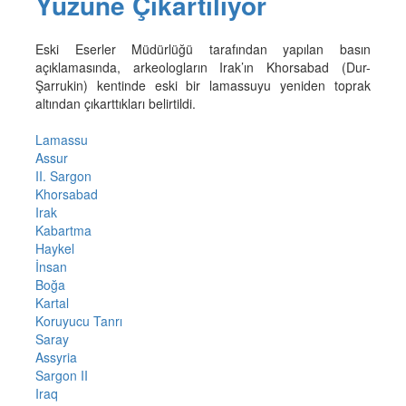
Yüzüne Çıkartılıyor
Eski Eserler Müdürlüğü tarafından yapılan basın
açıklamasında, arkeologların Irak’ın Khorsabad (Dur-
Şarrukin) kentinde eski bir lamassuyu yeniden toprak
altından çıkarttıkları belirtildi.
Lamassu
Assur
II. Sargon
Khorsabad
Irak
Kabartma
Haykel
İnsan
Boğa
Kartal
Koruyucu Tanrı
Saray
Assyria
Sargon II
Iraq