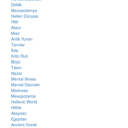
Delilik
Mezopotamya
Hellen Dünyası
Hitit
Assur
Mısır
Antik Yunan
Tanrılar
İblis
Kötü Ruh
Büyü
Tılsım
Nazar
Mental Illness
Mental Disorder
Madness
Mesopotamia
Hellenic World
Hittite
Assyrian
Egyptian
Ancient Greek