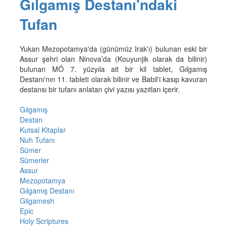
Gılgamış Destanı'ndaki
Tufan
Yukarı Mezopotamya'da (günümüz Irak'ı) bulunan eski bir
Assur şehri olan Ninova’da (Kouyunjik olarak da bilinir)
bulunan MÖ 7. yüzyıla ait bir kil tablet, Gılgamış
Destanı'nın 11. tableti olarak bilinir ve Babil'i kasıp kavuran
destansı bir tufanı anlatan çivi yazısı yazıtları içerir.
Gılgamış
Destan
Kutsal Kitaplar
Nuh Tufanı
Sümer
Sümerler
Assur
Mezopotamya
Gılgamış Destanı
Gilgamesh
Epic
Holy Scriptures