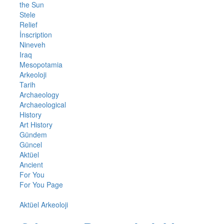
the Sun
Stele
Relief
İnscription
Nineveh
Iraq
Mesopotamia
Arkeoloji
Tarih
Archaeology
Archaeological
History
Art History
Gündem
Güncel
Aktüel
Ancient
For You
For You Page
Aktüel Arkeoloji