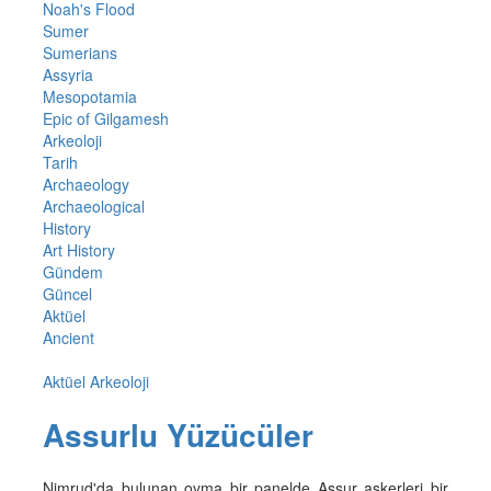
Noah's Flood
Sumer
Sumerians
Assyria
Mesopotamia
Epic of Gilgamesh
Arkeoloji
Tarih
Archaeology
Archaeological
History
Art History
Gündem
Güncel
Aktüel
Ancient
Aktüel Arkeoloji
Assurlu Yüzücüler
Nimrud'da bulunan oyma bir panelde Assur askerleri bir