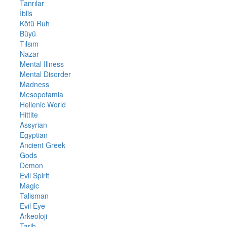
Tanrılar
İblis
Kötü Ruh
Büyü
Tılsım
Nazar
Mental Illness
Mental Disorder
Madness
Mesopotamia
Hellenic World
Hittite
Assyrian
Egyptian
Ancient Greek
Gods
Demon
Evil Spirit
Magic
Talisman
Evil Eye
Arkeoloji
Tarih