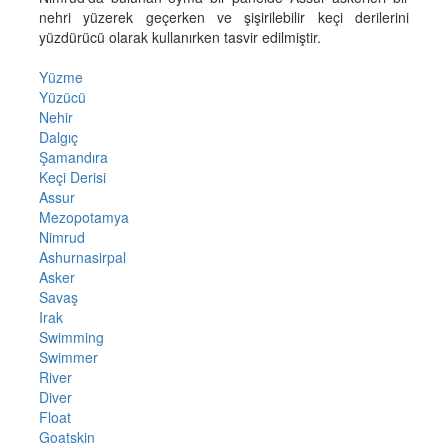
nehri yüzerek geçerken ve şişirilebilir keçi derilerini
yüzdürücü olarak kullanırken tasvir edilmiştir.
Yüzme
Yüzücü
Nehir
Dalgıç
Şamandıra
Keçi Derisi
Assur
Mezopotamya
Nimrud
Ashurnasirpal
Asker
Savaş
Irak
Swimming
Swimmer
River
Diver
Float
Goatskin