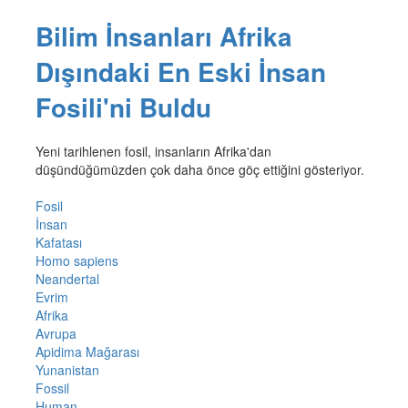
Bilim İnsanları Afrika
Dışındaki En Eski İnsan
Fosili'ni Buldu
Yeni tarihlenen fosil, insanların Afrika'dan
düşündüğümüzden çok daha önce göç ettiğini gösteriyor.
Fosil
İnsan
Kafatası
Homo sapiens
Neandertal
Evrim
Afrika
Avrupa
Apidima Mağarası
Yunanistan
Fossil
Human