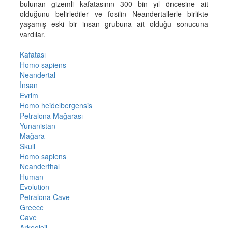
bulunan gizemli kafatasının 300 bin yıl öncesine ait
olduğunu belirlediler ve fosilin Neandertallerle birlikte
yaşamış eski bir insan grubuna ait olduğu sonucuna
vardılar.
Kafatası
Homo sapiens
Neandertal
İnsan
Evrim
Homo heidelbergensis
Petralona Mağarası
Yunanistan
Mağara
Skull
Homo sapiens
Neanderthal
Human
Evolution
Petralona Cave
Greece
Cave
Arkeoloji