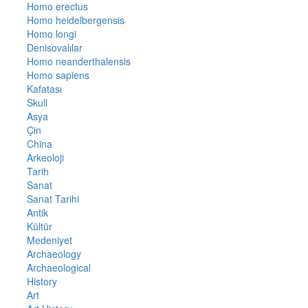
Homo erectus
Homo heidelbergensis
Homo longi
Denisovalılar
Homo neanderthalensis
Homo sapiens
Kafatası
Skull
Asya
Çin
China
Arkeoloji
Tarih
Sanat
Sanat Tarihi
Antik
Kültür
Medeniyet
Archaeology
Archaeological
History
Art