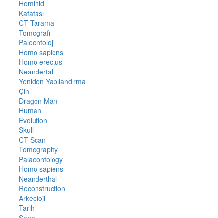
Hominid
Kafatası
CT Tarama
Tomografi
Paleontoloji
Homo sapiens
Homo erectus
Neandertal
Yeniden Yapılandırma
Çin
Dragon Man
Human
Evolution
Skull
CT Scan
Tomography
Palaeontology
Homo sapiens
Neanderthal
Reconstruction
Arkeoloji
Tarih
Sanat