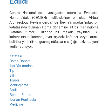
Edildi
Centro Nacional de Investigación sobre la Evolución
Humana'daki (CENIEH) multidisipliner bir ekip, Virtual
Archaeology Review dergisinde İber Yarımadası'ndaki bir
kafatasında bulunan Roma dönemine ait bir meningioma
(kafatası tümörü) üzerine bir makale yayınladı. Bu
kafatasının bulunması, aynı kişideki kafatası lezyonlarının
belirtileriyle birlikte, geçmiş nüfusların sağlığı hakkında yeni
veriler sunuyor.
Kafatası
Roma Dönemi
İber Yarımadası
Tıp
Bilim
Tümör
Meningioma
Skull
Roman Period
Iberian Peninsula
Medicine