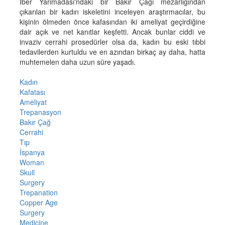
İber Yarımadası'ndaki bir Bakır Çağı mezarlığından
çıkarılan bir kadın iskeletini inceleyen araştırmacılar, bu
kişinin ölmeden önce kafasından iki ameliyat geçirdiğine
dair açık ve net kanıtlar keşfetti. Ancak bunlar ciddi ve
invaziv cerrahi prosedürler olsa da, kadın bu eski tıbbi
tedavilerden kurtuldu ve en azından birkaç ay daha, hatta
muhtemelen daha uzun süre yaşadı.
Kadın
Kafatası
Ameliyat
Trepanasyon
Bakır Çağ
Cerrahi
Tıp
İspanya
Woman
Skull
Surgery
Trepanation
Copper Age
Surgery
Medicine