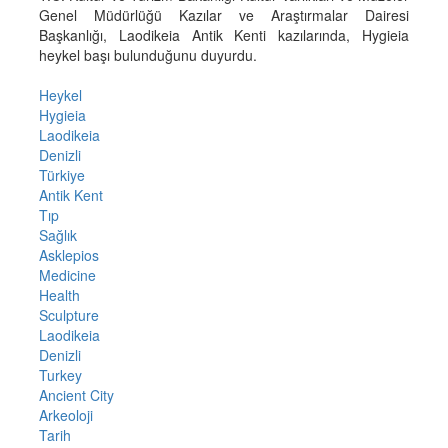
Genel Müdürlüğü Kazılar ve Araştırmalar Dairesi
Başkanlığı, Laodikeia Antik Kenti kazılarında, Hygieia
heykel başı bulunduğunu duyurdu.
Heykel
Hygieia
Laodikeia
Denizli
Türkiye
Antik Kent
Tıp
Sağlık
Asklepios
Medicine
Health
Sculpture
Laodikeia
Denizli
Turkey
Ancient City
Arkeoloji
Tarih