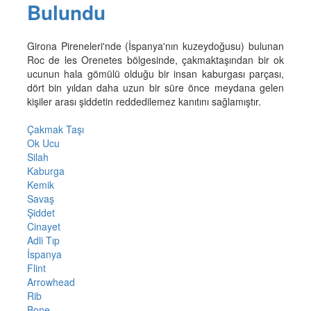
Bulundu
Girona Pireneleri'nde (İspanya'nın kuzeydoğusu) bulunan
Roc de les Orenetes bölgesinde, çakmaktaşından bir ok
ucunun hala gömülü olduğu bir insan kaburgası parçası,
dört bin yıldan daha uzun bir süre önce meydana gelen
kişiler arası şiddetin reddedilemez kanıtını sağlamıştır.
Çakmak Taşı
Ok Ucu
Silah
Kaburga
Kemik
Savaş
Şiddet
Cinayet
Adli Tıp
İspanya
Flint
Arrowhead
Rib
Bone