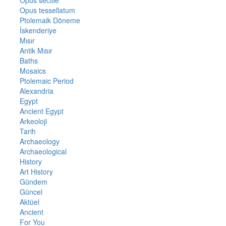
Opus sectile
Opus tessellatum
Ptolemaik Döneme
İskenderiye
Mısır
Antik Mısır
Baths
Mosaics
Ptolemaic Period
Alexandria
Egypt
Ancient Egypt
Arkeoloji
Tarih
Archaeology
Archaeological
History
Art History
Gündem
Güncel
Aktüel
Ancient
For You