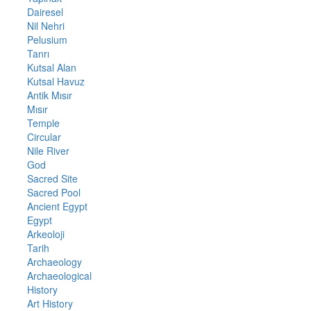
Dairesel
Nil Nehri
Pelusium
Tanrı
Kutsal Alan
Kutsal Havuz
Antik Mısır
Mısır
Temple
Circular
Nile River
God
Sacred Site
Sacred Pool
Ancient Egypt
Egypt
Arkeoloji
Tarih
Archaeology
Archaeological
History
Art History