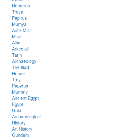
Homeros
Troya
Papirüs
Mumya
Antik Mısır
Mısır
Altın
Arkeoloji
Tarih
Archaeology
The Iliad
Homer
Troy
Papyrus
Mummy
Ancient Egypt
Egypt
Gold
Archaeological
History
Art History
Gündem