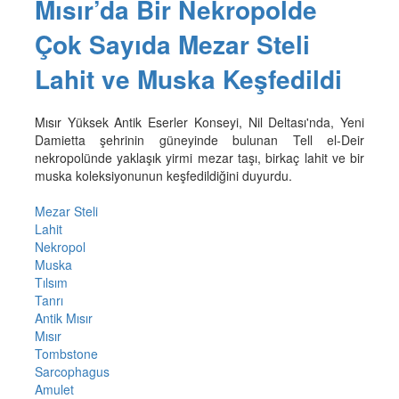
Mısır’da Bir Nekropolde
Çok Sayıda Mezar Steli
Lahit ve Muska Keşfedildi
Mısır Yüksek Antik Eserler Konseyi, Nil Deltası'nda, Yeni
Damietta şehrinin güneyinde bulunan Tell el-Deir
nekropolünde yaklaşık yirmi mezar taşı, birkaç lahit ve bir
muska koleksiyonunun keşfedildiğini duyurdu.
Mezar Steli
Lahit
Nekropol
Muska
Tılsım
Tanrı
Antik Mısır
Mısır
Tombstone
Sarcophagus
Amulet