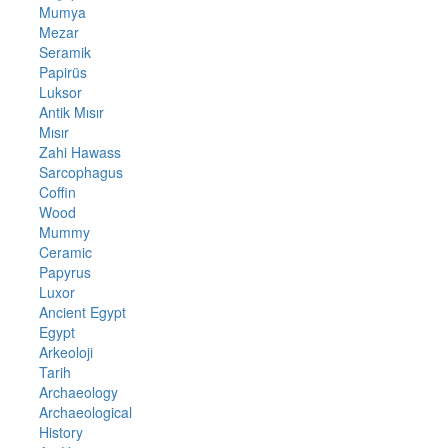
Mumya
Mezar
Seramik
Papirüs
Luksor
Antik Mısır
Mısır
Zahi Hawass
Sarcophagus
Coffin
Wood
Mummy
Ceramic
Papyrus
Luxor
Ancient Egypt
Egypt
Arkeoloji
Tarih
Archaeology
Archaeological
History