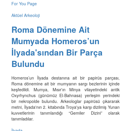
For You Page
Aktüel Arkeoloji
Roma Dönemine Ait
Mumyada Homeros’un
İlyada'sından Bir Parça
Bulundu
Homeros’un İlyada destanına ait bir papirüs parçası,
Roma dönemine ait bir mumyanın sargı bezlerinin içinde
keşfedildi. Mumya, Mısır'ın Minya vilayetindeki antik
Oxyrhynchus (günümüz El-Bahnasa) yerleşim yerindeki
bir nekropolde bulundu. Arkeologlar papirüsü çıkararak
metni, İlyada'nın 2. kitabında Troya'ya karşı dizilmiş Yunan
kuvvetlerinin tanımlandığı “Gemiler Dizini” olarak
tanımladılar.
İlyada