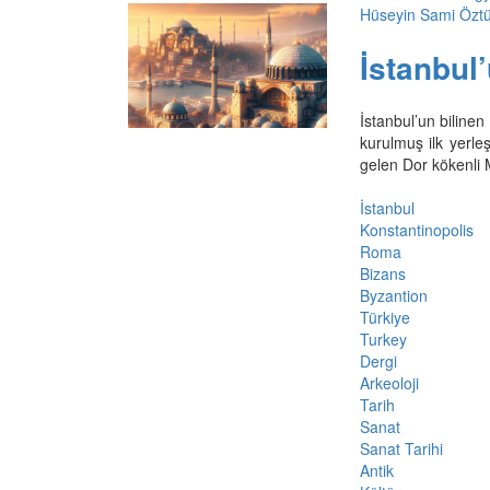
Hüseyin Sami Öztü
İstanbul’
İstanbul’un bilinen
kurulmuş ilk yerle
gelen Dor kökenli M
İstanbul
Konstantinopolis
Roma
Bizans
Byzantion
Türkiye
Turkey
Dergi
Arkeoloji
Tarih
Sanat
Sanat Tarihi
Antik