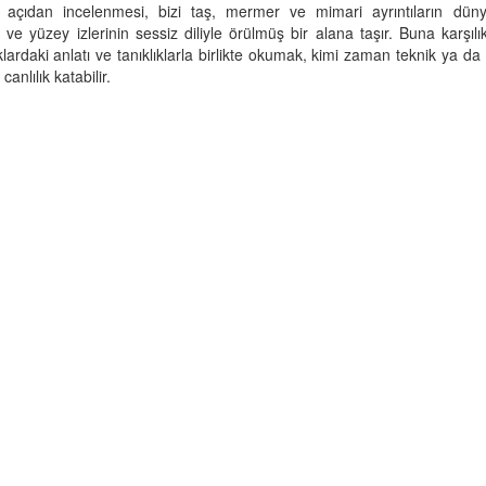
k açıdan incelenmesi, bizi taş, mermer ve mimari ayrıntıların düny
n ve yüzey izlerinin sessiz diliyle örülmüş bir alana taşır. Buna karşılı
klardaki anlatı ve tanıklıklarla birlikte okumak, kimi zaman teknik ya d
anlılık katabilir.