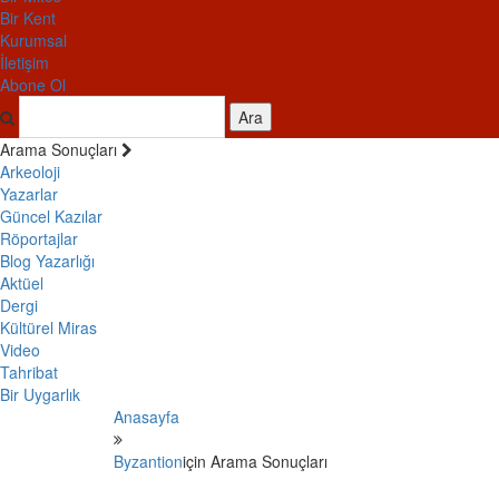
Bir Kent
Kurumsal
İletişim
Abone Ol
Ara
Arama Sonuçları
Arkeoloji
Yazarlar
Güncel Kazılar
Röportajlar
Blog Yazarlığı
Aktüel
Dergi
Kültürel Miras
Video
Tahribat
Bir Uygarlık
Anasayfa
Byzantion
için Arama Sonuçları