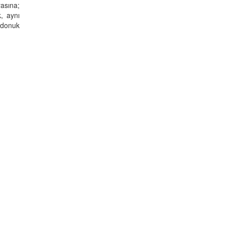
asına;
k, aynı
a donuk