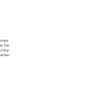
ıştır.
ran her
urulup
anılan