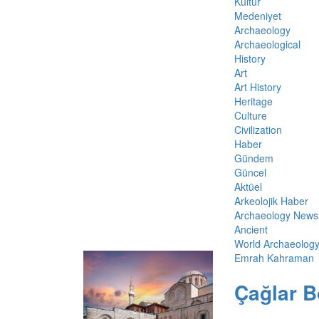
Kültür
Medeniyet
Archaeology
Archaeological
History
Art
Art History
Heritage
Culture
Civilization
Haber
Gündem
Güncel
Aktüel
Arkeolojik Haber
Archaeology News
Ancient
World Archaeolog
Emrah Kahraman
Çağlar B