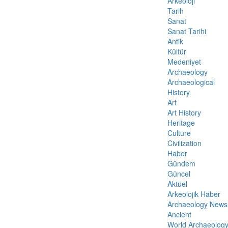
Arkeoloji
Tarih
Sanat
Sanat Tarihi
Antik
Kültür
Medeniyet
Archaeology
Archaeological
History
Art
Art History
Heritage
Culture
Civilization
Haber
Gündem
Güncel
Aktüel
Arkeolojik Haber
Archaeology News
Ancient
World Archaeolog