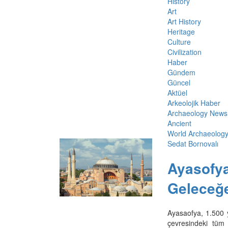
History
Art
Art History
Heritage
Culture
Civilization
Haber
Gündem
Güncel
Aktüel
Arkeolojik Haber
Archaeology News
Ancient
World Archaeolog
Sedat Bornovalı
Ayasofya
Geleceğ
Ayasaofya, 1.500 y
çevresindeki tüm 