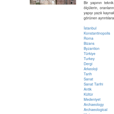
Bir yapının tekni
ölçülerin, oranları
yapıyı yazılı kayna
görünen ayrıntılara c
İstanbul
Konstantinopolis
Roma
Bizans
Byzantion
Türkiye
Turkey
Dergi
Arkeoloji
Tarih
Sanat
Sanat Tarihi
Antik
Kültür
Medeniyet
Archaeology
Archaeological