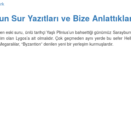
rk
un Sur Yazıtları ve Bize Anlattıkla
 en eski suru, ünlü tarihçi Yaşlı Plinius’un bahsettiği günümüz Saraybu
şim olan Lygos’a ait olmalıdır. Çok geçmeden aynı yerde bu sefer Hell
egaralılar, “Byzantion” denilen yeni bir yerleşim kurmuşlardır.