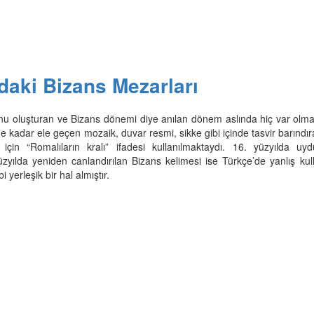
’daki Bizans Mezarları
u oluşturan ve Bizans dönemi diye anılan dönem aslında hiç var olmam
e kadar ele geçen mozaik, duvar resmi, sikke gibi içinde tasvir barındı
için “Romalıların kralı” ifadesi kullanılmaktaydı. 16. yüzyılda uyd
zyılda yeniden canlandırılan Bizans kelimesi ise Türkçe’de yanlış kull
 yerleşik bir hal almıştır.