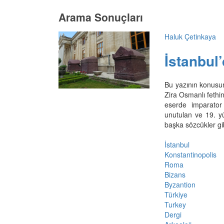
Arama Sonuçları
Haluk Çetinkaya
İstanbul
Bu yazının konusun
Zira Osmanlı fethin
eserde imparator 
unutulan ve 19. yü
başka sözcükler gibi
İstanbul
Konstantinopolis
Roma
Bizans
Byzantion
Türkiye
Turkey
Dergi