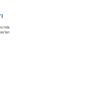
rı
rnu’nda
as’tan