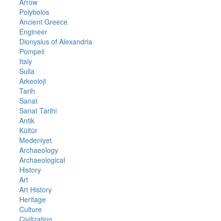
Arrow
Polybolos
Ancient Greece
Engineer
Dionysius of Alexandria
Pompeii
Italy
Sulla
Arkeoloji
Tarih
Sanat
Sanat Tarihi
Antik
Kültür
Medeniyet
Archaeology
Archaeological
History
Art
Art History
Heritage
Culture
Civilization