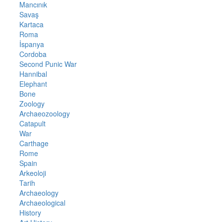
Mancınık
Savaş
Kartaca
Roma
İspanya
Cordoba
Second Punic War
Hannibal
Elephant
Bone
Zoology
Archaeozoology
Catapult
War
Carthage
Rome
Spain
Arkeoloji
Tarih
Archaeology
Archaeological
History