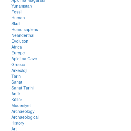
Apidima Mağarası
Yunanistan
Fossil
Human
Skull
Homo sapiens
Neanderthal
Evolution
Africa
Europe
Apidima Cave
Greece
Arkeoloji
Tarih
Sanat
Sanat Tarihi
Antik
Kültür
Medeniyet
Archaeology
Archaeological
History
Art