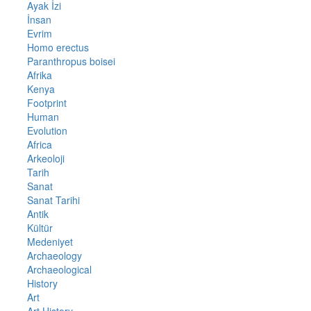
Ayak İzi
İnsan
Evrim
Homo erectus
Paranthropus boisei
Afrika
Kenya
Footprint
Human
Evolution
Africa
Arkeoloji
Tarih
Sanat
Sanat Tarihi
Antik
Kültür
Medeniyet
Archaeology
Archaeological
History
Art
Art History