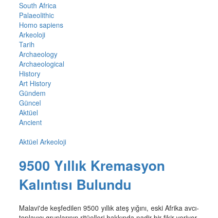
South Africa
Palaeolithic
Homo sapiens
Arkeoloji
Tarih
Archaeology
Archaeological
History
Art History
Gündem
Güncel
Aktüel
Ancient
Aktüel Arkeoloji
9500 Yıllık Kremasyon
Kalıntısı Bulundu
Malavi'de keşfedilen 9500 yıllık ateş yığını, eski Afrika avcı-
toplayıcı gruplarının ritüelleri hakkında nadir bir fikir veriyor.