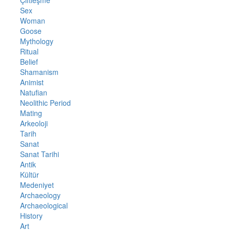
Çiftleşme
Sex
Woman
Goose
Mythology
Ritual
Belief
Shamanism
Animist
Natufian
Neolithic Period
Mating
Arkeoloji
Tarih
Sanat
Sanat Tarihi
Antik
Kültür
Medeniyet
Archaeology
Archaeological
History
Art