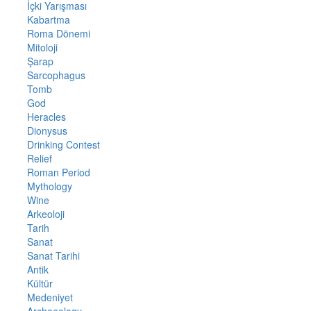
İçki Yarışması
Kabartma
Roma Dönemi
Mitoloji
Şarap
Sarcophagus
Tomb
God
Heracles
Dionysus
Drinking Contest
Relief
Roman Period
Mythology
Wine
Arkeoloji
Tarih
Sanat
Sanat Tarihi
Antik
Kültür
Medeniyet