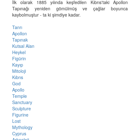
İlk olarak 1885 yılında keşfedilen Kıbrıs'taki Apollon
Tapınağı yeniden gömülmüş ve çağlar boyunca
kaybolmuştur - ta ki şimdiye kadar.
Tanrı
Apollon
Tapınak
Kutsal Alan
Heykel
Figürin
Kayıp
Mitoloji
Kıbrıs
God
Apollo
Temple
Sanctuary
Sculpture
Figurine
Lost
Mythology
Cyprus
Arkeoloji