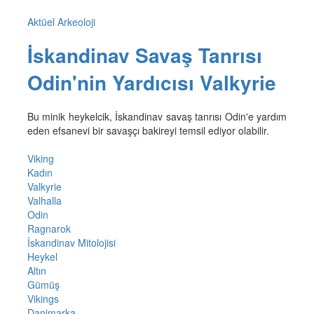
Aktüel Arkeoloji
İskandinav Savaş Tanrısı
Odin'nin Yardıcısı Valkyrie
Bu minik heykelcik, İskandinav savaş tanrısı Odin'e yardım
eden efsanevi bir savaşçı bakireyi temsil ediyor olabilir.
Viking
Kadın
Valkyrie
Valhalla
Odin
Ragnarok
İskandinav Mitolojisi
Heykel
Altın
Gümüş
Vikings
Danimarka