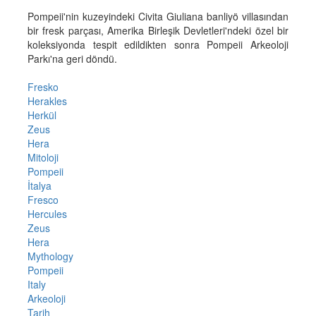
Pompeii'nin kuzeyindeki Civita Giuliana banliyö villasından
bir fresk parçası, Amerika Birleşik Devletleri'ndeki özel bir
koleksiyonda tespit edildikten sonra Pompeii Arkeoloji
Parkı'na geri döndü.
Fresko
Herakles
Herkül
Zeus
Hera
Mitoloji
Pompeii
İtalya
Fresco
Hercules
Zeus
Hera
Mythology
Pompeii
Italy
Arkeoloji
Tarih