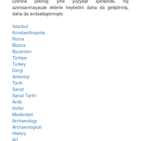
üzerine çekmiş; yine yüzyıllar içerisinde, hiç
azımsanmayacak eklerle heybetini daha da geliştirmiş,
daha da anıtsallaştırmıştır.
İstanbul
Konstantinopolis
Roma
Bizans
Byzantion
Türkiye
Turkey
Dergi
Arkeoloji
Tarih
Sanat
Sanat Tarihi
Antik
Kültür
Medeniyet
Archaeology
Archaeological
History
Art