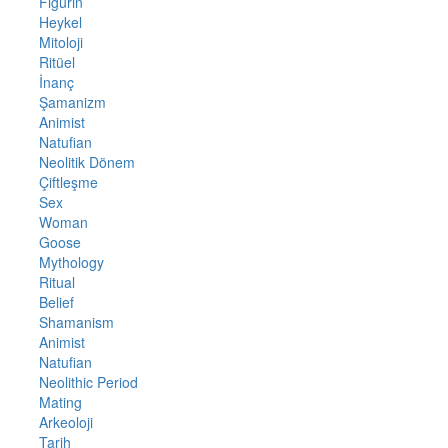
Figürin
Heykel
Mitoloji
Ritüel
İnanç
Şamanizm
Animist
Natufian
Neolitik Dönem
Çiftleşme
Sex
Woman
Goose
Mythology
Ritual
Belief
Shamanism
Animist
Natufian
Neolithic Period
Mating
Arkeoloji
Tarih