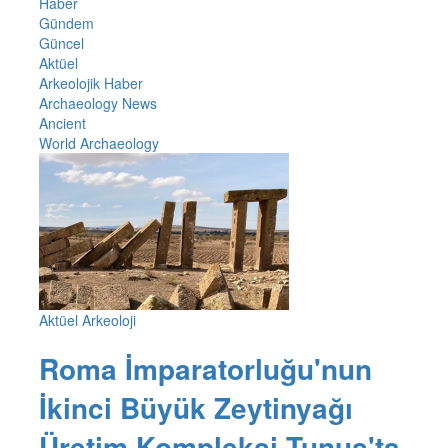
Haber
Gündem
Güncel
Aktüel
Arkeolojik Haber
Archaeology News
Ancient
World Archaeology
Aktüel Arkeoloji
Roma İmparatorluğu'nun
İkinci Büyük Zeytinyağı
Üretim Kompleksi Tunus'ta