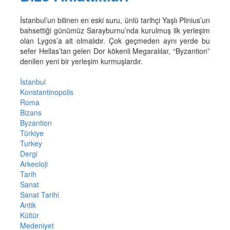
İstanbul’un bilinen en eski suru, ünlü tarihçi Yaşlı Plinius’un
bahsettiği günümüz Sarayburnu’nda kurulmuş ilk yerleşim
olan Lygos’a ait olmalıdır. Çok geçmeden aynı yerde bu
sefer Hellas’tan gelen Dor kökenli Megaralılar, “Byzantion”
denilen yeni bir yerleşim kurmuşlardır.
İstanbul
Konstantinopolis
Roma
Bizans
Byzantion
Türkiye
Turkey
Dergi
Arkeoloji
Tarih
Sanat
Sanat Tarihi
Antik
Kültür
Medeniyet