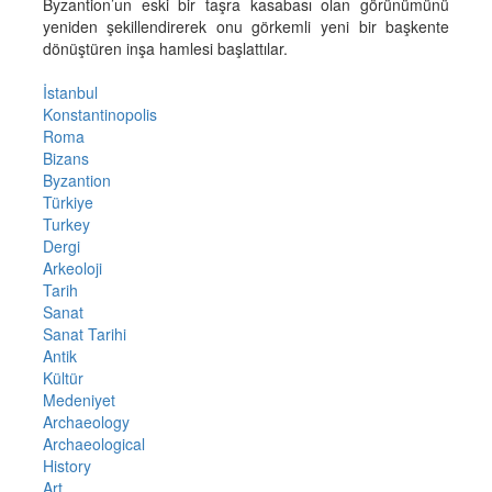
Byzantion’un eski bir taşra kasabası olan görünümünü
yeniden şekillendirerek onu görkemli yeni bir başkente
dönüştüren inşa hamlesi başlattılar.
İstanbul
Konstantinopolis
Roma
Bizans
Byzantion
Türkiye
Turkey
Dergi
Arkeoloji
Tarih
Sanat
Sanat Tarihi
Antik
Kültür
Medeniyet
Archaeology
Archaeological
History
Art