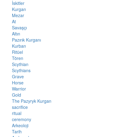
İskitler
Kurgan
Mezar
At
Savaşçı
Altın
Pazırık Kurganı
Kurban
Ritüel
Tören
Scythian
Scythians
Grave
Horse
Warrior
Gold
The Pazyryk Kurgan
sacrifice
ritual
ceremony
Arkeoloji
Tarih