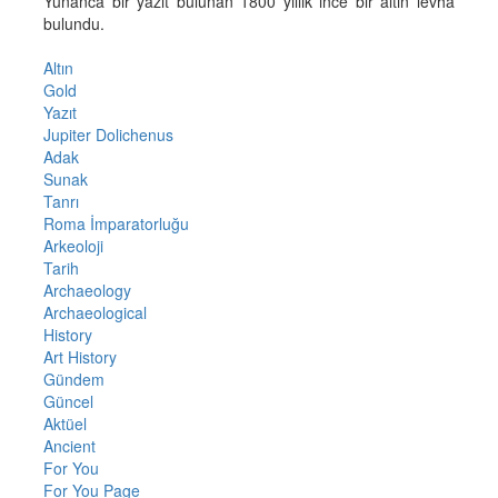
Yunanca bir yazıt bulunan 1800 yıllık ince bir altın levha
bulundu.
Altın
Gold
Yazıt
Jupiter Dolichenus
Adak
Sunak
Tanrı
Roma İmparatorluğu
Arkeoloji
Tarih
Archaeology
Archaeological
History
Art History
Gündem
Güncel
Aktüel
Ancient
For You
For You Page