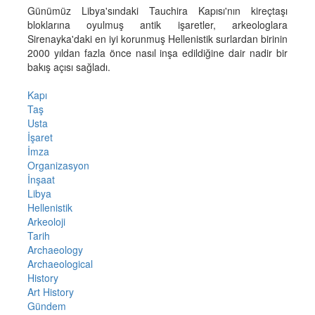
Günümüz Libya'sındaki Tauchira Kapısı'nın kireçtaşı
bloklarına oyulmuş antik işaretler, arkeologlara
Sirenayka'daki en iyi korunmuş Hellenistik surlardan birinin
2000 yıldan fazla önce nasıl inşa edildiğine dair nadir bir
bakış açısı sağladı.
Kapı
Taş
Usta
İşaret
İmza
Organizasyon
İnşaat
Libya
Hellenistik
Arkeoloji
Tarih
Archaeology
Archaeological
History
Art History
Gündem