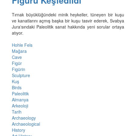
Figürü Keşfedildi
Tırnak büyüklüğündeki minik heykeller, tüneyen bir kuşu
ve kanatlarını açmış başka bir kuşu tasvir ederek, Svabya
Jura'sındaki Paleolitik sanat hakkında yeni sorular ortaya
atıyor.
Hohle Fels
Mağara
Cave
Figür
Figürin
Sculpture
Kuş
Birds
Paleolitik
Almanya
Arkeoloji
Tarih
Archaeology
Archaeological
History