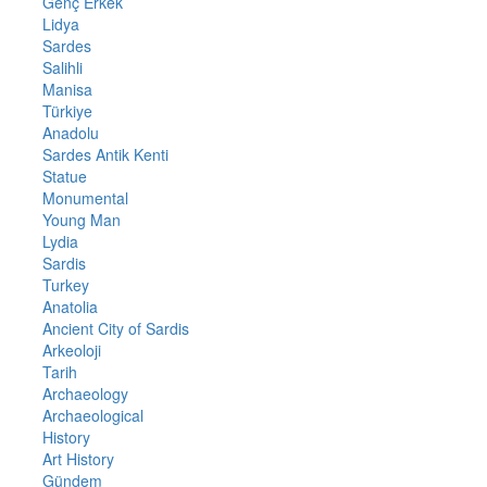
Genç Erkek
Lidya
Sardes
Salihli
Manisa
Türkiye
Anadolu
Sardes Antik Kenti
Statue
Monumental
Young Man
Lydia
Sardis
Turkey
Anatolia
Ancient City of Sardis
Arkeoloji
Tarih
Archaeology
Archaeological
History
Art History
Gündem