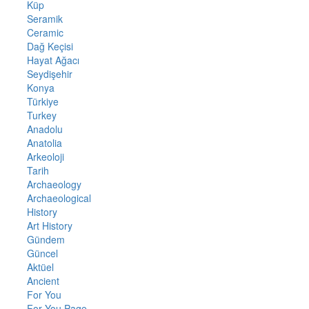
Küp
Seramik
Ceramic
Dağ Keçisi
Hayat Ağacı
Seydişehir
Konya
Türkiye
Turkey
Anadolu
Anatolia
Arkeoloji
Tarih
Archaeology
Archaeological
History
Art History
Gündem
Güncel
Aktüel
Ancient
For You
For You Page