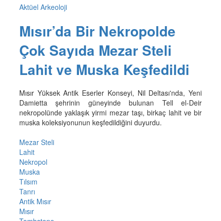
Aktüel Arkeoloji
Mısır’da Bir Nekropolde
Çok Sayıda Mezar Steli
Lahit ve Muska Keşfedildi
Mısır Yüksek Antik Eserler Konseyi, Nil Deltası'nda, Yeni
Damietta şehrinin güneyinde bulunan Tell el-Deir
nekropolünde yaklaşık yirmi mezar taşı, birkaç lahit ve bir
muska koleksiyonunun keşfedildiğini duyurdu.
Mezar Steli
Lahit
Nekropol
Muska
Tılsım
Tanrı
Antik Mısır
Mısır