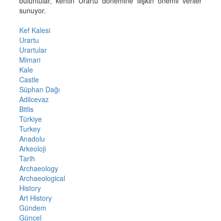
buluntular, kentin Urartu dönemine ilişkin önemli veriler
sunuyor.
Kef Kalesi
Urartu
Urartular
Mimari
Kale
Castle
Süphan Dağı
Adilcevaz
Bitlis
Türkiye
Turkey
Anadolu
Arkeoloji
Tarih
Archaeology
Archaeological
History
Art History
Gündem
Güncel