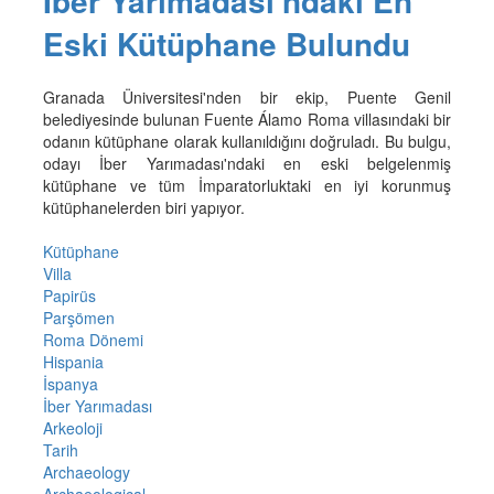
İber Yarımadası'ndaki En
Eski Kütüphane Bulundu
Granada Üniversitesi'nden bir ekip, Puente Genil
belediyesinde bulunan Fuente Álamo Roma villasındaki bir
odanın kütüphane olarak kullanıldığını doğruladı. Bu bulgu,
odayı İber Yarımadası'ndaki en eski belgelenmiş
kütüphane ve tüm İmparatorluktaki en iyi korunmuş
kütüphanelerden biri yapıyor.
Kütüphane
Villa
Papirüs
Parşömen
Roma Dönemi
Hispania
İspanya
İber Yarımadası
Arkeoloji
Tarih
Archaeology
Archaeological