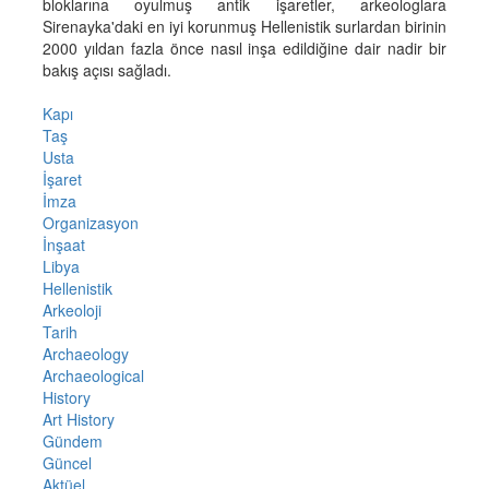
bloklarına oyulmuş antik işaretler, arkeologlara
Sirenayka'daki en iyi korunmuş Hellenistik surlardan birinin
2000 yıldan fazla önce nasıl inşa edildiğine dair nadir bir
bakış açısı sağladı.
Kapı
Taş
Usta
İşaret
İmza
Organizasyon
İnşaat
Libya
Hellenistik
Arkeoloji
Tarih
Archaeology
Archaeological
History
Art History
Gündem
Güncel
Aktüel