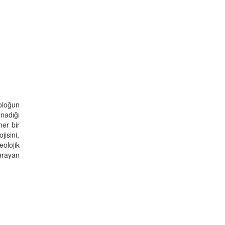
eoloğun
nadığı
her bir
isini,
olojik
arayan