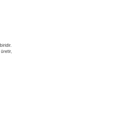
ridir.
üretir,