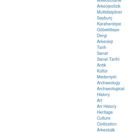
Arkeobotanik
Arkeojeofizik
Multidisipliner
Sayburç
Karahantepe
Göbeklitepe
Dergi
Arkeoloji
Tarih
Sanat
Sanat Tarihi
Antik
Kültür
Medeniyet
Archaeology
Archaeological
History
Art
Art History
Heritage
Culture
Civilization
Arkeolojik