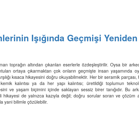
mlerinin Işığında Geçmişi Yeniden
man toprağın altından çıkarılan eserlerle özdeşleştirilir. Oysa bir ark
luntuları ortaya çıkarmaktan çok onların geçmişte insan yaşamında oy
rşılığı kısaca hikayesini doğru okuyabilmektir. Her bir seramik parçası, 
kemik kalıntısı ya da her yapı kalıntısı; üretildiği toplumun teknoloj
sini ve yaşam biçimini içinde saklayan sessiz birer tanığıdır. Bu arke
li hikayesi de yalnızca kazıyla değil; doğru sorular soran ve çözüm 
 yani bilimle çözülebilir.