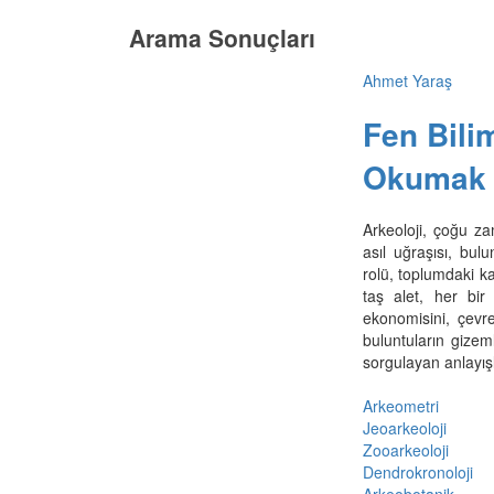
Arama Sonuçları
Ahmet Yaraş
Fen Bili
Okumak
Arkeoloji, çoğu za
asıl uğraşısı, bu
rolü, toplumdaki ka
taş alet, her bir 
ekonomisini, çevre
buluntuların gizem
sorgulayan anlayışla
Arkeometri
Jeoarkeoloji
Zooarkeoloji
Dendrokronoloji