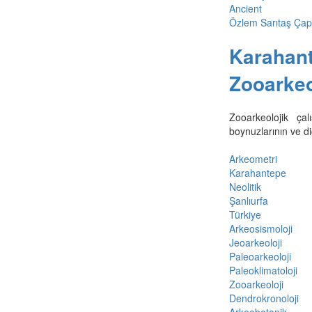
Ancient
Özlem Sarıtaş Çapa
Karahant
Zooarkeo
Zooarkeolojik çal
boynuzlarının ve diğ
Arkeometri
Karahantepe
Neolitik
Şanlıurfa
Türkiye
Arkeosismoloji
Jeoarkeoloji
Paleoarkeoloji
Paleoklimatoloji
Zooarkeoloji
Dendrokronoloji
Arkeobotanik