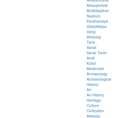
Arkeojeofizik
Multidisipliner
Sayburç
Karahantepe
Göbeklitepe
Dergi
Arkeoloji
Tarih
Sanat
Sanat Tarihi
Antik
Kültür
Medeniyet
Archaeology
Archaeological
History
Art
Art History
Heritage
Culture
Civilization
Arkeoloj