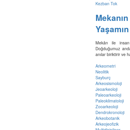
Kezban Tok
Mekanın 
Yaşamın 
Mekân ile insan a
Doğduğumuz andan i
anılar biriktirir ve h
Arkeometri
Neolitik
Sayburç
Arkeosismoloji
Jeoarkeoloji
Paleoarkeoloji
Paleoklimatoloji
Zooarkeoloji
Dendrokronoloji
Arkeobotanik
Arkeojeofizik
Multidisipliner