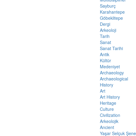
Sayburç
Karahantepe
Göbeklitepe
Dergi
Arkeoloji
Tarih
Sanat
Sanat Tarihi
Antik
Kültür
Medeniyet
Archaeology
Archaeological
History
Art
Art History
Heritage
Culture
Civilization
Arkeolojik
Ancient
Yaşar Selçuk Şene