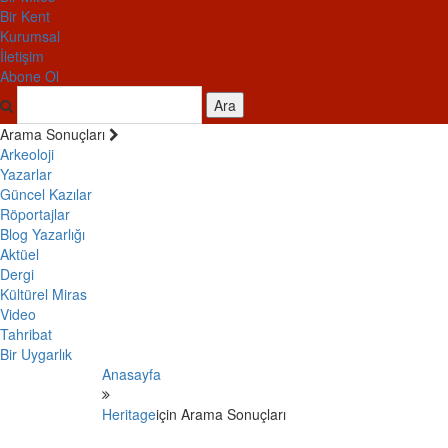
Bir Kent
Kurumsal
İletişim
Abone Ol
Ara
Arama Sonuçları
Arkeoloji
Yazarlar
Güncel Kazılar
Röportajlar
Blog Yazarlığı
Aktüel
Dergi
Kültürel Miras
Video
Tahribat
Bir Uygarlık
Anasayfa
Heritage
için Arama Sonuçları