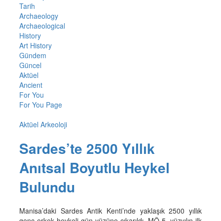
Tarih
Archaeology
Archaeological
History
Art History
Gündem
Güncel
Aktüel
Ancient
For You
For You Page
Aktüel Arkeoloji
Sardes’te 2500 Yıllık
Anıtsal Boyutlu Heykel
Bulundu
Manisa’daki Sardes Antik Kenti’nde yaklaşık 2500 yıllık
genç erkek heykeli gün yüzüne çıkarıldı. MÖ 5. yüzyılın ilk