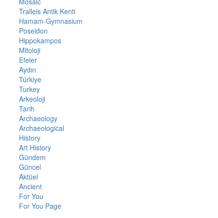
Mosaic
Tralleis Antik Kenti
Hamam-Gymnasium
Poseidon
Hippokampos
Mitoloji
Efeler
Aydın
Türkiye
Turkey
Arkeoloji
Tarih
Archaeology
Archaeological
History
Art History
Gündem
Güncel
Aktüel
Ancient
For You
For You Page