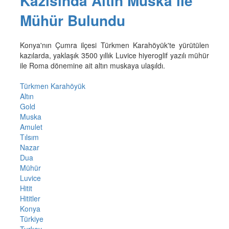
Kazısında Altın Muska ile
Mühür Bulundu
Konya'nın Çumra ilçesi Türkmen Karahöyük'te yürütülen
kazılarda, yaklaşık 3500 yıllık Luvice hiyeroglif yazılı mühür
ile Roma dönemine ait altın muskaya ulaşıldı.
Türkmen Karahöyük
Altın
Gold
Muska
Amulet
Tılsım
Nazar
Dua
Mühür
Luvice
Hitit
Hititler
Konya
Türkiye
Turkey