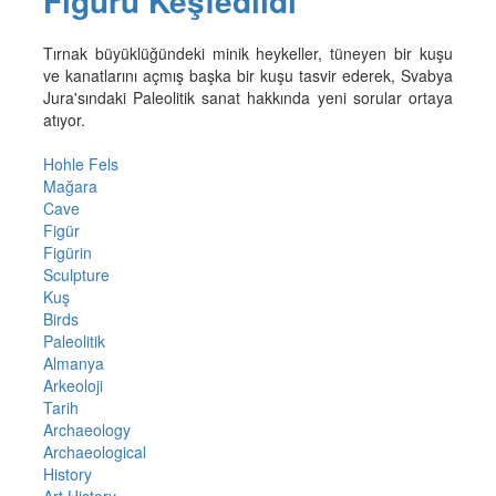
Figürü Keşfedildi
Tırnak büyüklüğündeki minik heykeller, tüneyen bir kuşu
ve kanatlarını açmış başka bir kuşu tasvir ederek, Svabya
Jura'sındaki Paleolitik sanat hakkında yeni sorular ortaya
atıyor.
Hohle Fels
Mağara
Cave
Figür
Figürin
Sculpture
Kuş
Birds
Paleolitik
Almanya
Arkeoloji
Tarih
Archaeology
Archaeological
History