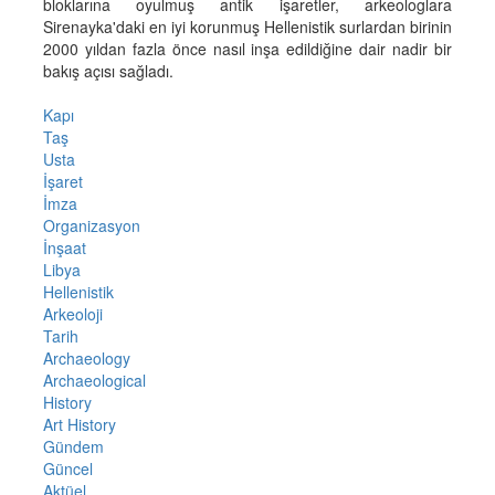
bloklarına oyulmuş antik işaretler, arkeologlara
Sirenayka'daki en iyi korunmuş Hellenistik surlardan birinin
2000 yıldan fazla önce nasıl inşa edildiğine dair nadir bir
bakış açısı sağladı.
Kapı
Taş
Usta
İşaret
İmza
Organizasyon
İnşaat
Libya
Hellenistik
Arkeoloji
Tarih
Archaeology
Archaeological
History
Art History
Gündem
Güncel
Aktüel