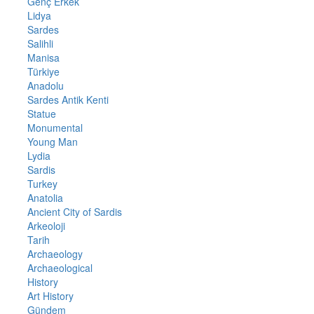
Genç Erkek
Lidya
Sardes
Salihli
Manisa
Türkiye
Anadolu
Sardes Antik Kenti
Statue
Monumental
Young Man
Lydia
Sardis
Turkey
Anatolia
Ancient City of Sardis
Arkeoloji
Tarih
Archaeology
Archaeological
History
Art History
Gündem