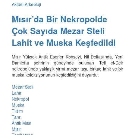
Aktüel Arkeoloji
Mısır’da Bir Nekropolde
Çok Sayıda Mezar Steli
Lahit ve Muska Keşfedildi
Mısır Yüksek Antik Eserler Konseyi, Nil Deltası'nda, Yeni
Damietta şehrinin güneyinde bulunan Tell el-Deir
nekropolünde yaklaşık yirmi mezar taşı, birkaç lahit ve bir
muska koleksiyonunun keşfedildiğini duyurdu.
Mezar Steli
Lahit
Nekropol
Muska
Tılsım
Tanrı
Antik Mısır
Mısır