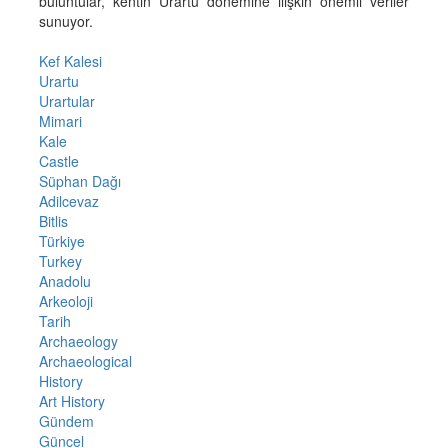
buluntular, kentin Urartu dönemine ilişkin önemli veriler
sunuyor.
Kef Kalesi
Urartu
Urartular
Mimari
Kale
Castle
Süphan Dağı
Adilcevaz
Bitlis
Türkiye
Turkey
Anadolu
Arkeoloji
Tarih
Archaeology
Archaeological
History
Art History
Gündem
Güncel