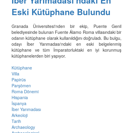
İber Yarımadası'ndaki En
Eski Kütüphane Bulundu
Granada Üniversitesi'nden bir ekip, Puente Genil
belediyesinde bulunan Fuente Álamo Roma villasındaki bir
odanın kütüphane olarak kullanıldığını doğruladı. Bu bulgu,
odayı İber Yarımadası'ndaki en eski belgelenmiş
kütüphane ve tüm İmparatorluktaki en iyi korunmuş
kütüphanelerden biri yapıyor.
Kütüphane
Villa
Papirüs
Parşömen
Roma Dönemi
Hispania
İspanya
İber Yarımadası
Arkeoloji
Tarih
Archaeology
Archaeological