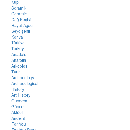
Küp
Seramik
Ceramic
Dağ Keçisi
Hayat Ağacı
Seydişehir
Konya
Türkiye
Turkey
Anadolu
Anatolia
Arkeoloji
Tarih
Archaeology
Archaeological
History
Art History
Gündem
Güncel
Aktüel
Ancient
For You
For You Page