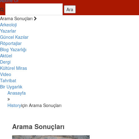
Abone Ol
Ara
Arama Sonuçları
Arkeoloji
Yazarlar
Güncel Kazılar
Röportajlar
Blog Yazarlığı
Aktüel
Dergi
Kültürel Miras
Video
Tahribat
Bir Uygarlık
Anasayfa
History
için Arama Sonuçları
Arama Sonuçları