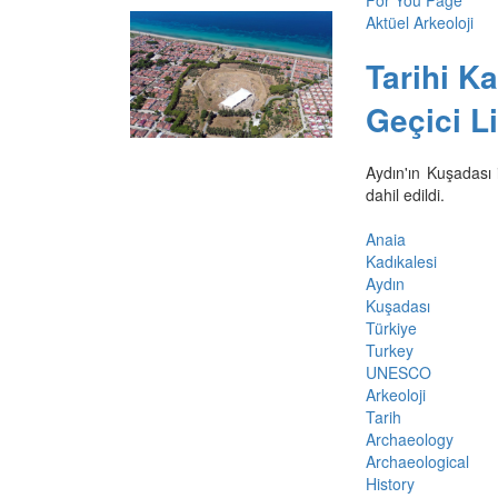
Aktüel Arkeoloji
Tarihi K
Geçici Li
Aydın'ın Kuşadası 
dahil edildi.
Anaia
Kadıkalesi
Aydın
Kuşadası
Türkiye
Turkey
UNESCO
Arkeoloji
Tarih
Archaeology
Archaeological
History