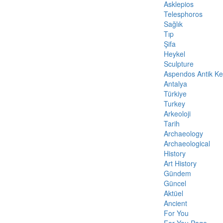
Asklepios
Telesphoros
Sağlık
Tıp
Şifa
Heykel
Sculpture
Aspendos Antik Ke
Antalya
Türkiye
Turkey
Arkeoloji
Tarih
Archaeology
Archaeological
History
Art History
Gündem
Güncel
Aktüel
Ancient
For You
For You Page