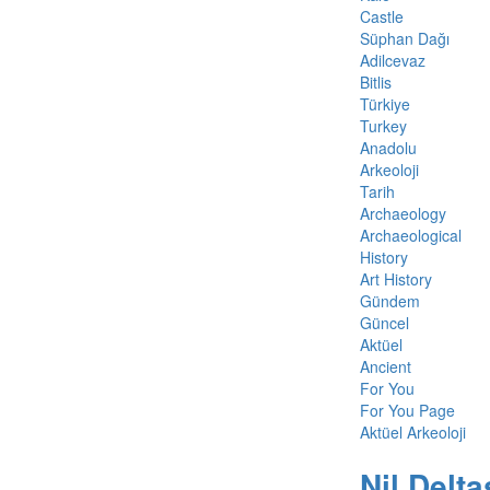
Castle
Süphan Dağı
Adilcevaz
Bitlis
Türkiye
Turkey
Anadolu
Arkeoloji
Tarih
Archaeology
Archaeological
History
Art History
Gündem
Güncel
Aktüel
Ancient
For You
For You Page
Aktüel Arkeoloji
Nil Delta