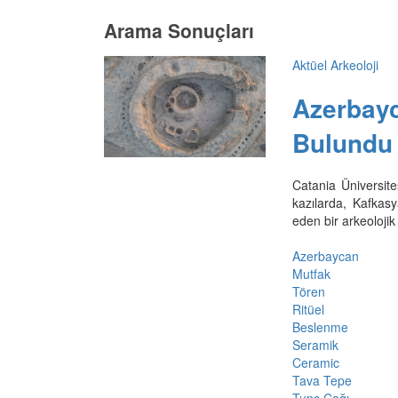
Arama Sonuçları
Aktüel Arkeoloji
Azerbayc
Bulundu
Catania Üniversit
kazılarda, Kafkasy
eden bir arkeolojik
Azerbaycan
Mutfak
Tören
Ritüel
Beslenme
Seramik
Ceramic
Tava Tepe