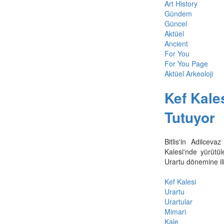
Art History
Gündem
Güncel
Aktüel
Ancient
For You
For You Page
Aktüel Arkeoloji
Kef Kales
Tutuyor
Bitlis'in Adilcev
Kalesi'nde yürütül
Urartu dönemine ili
Kef Kalesi
Urartu
Urartular
Mimari
Kale