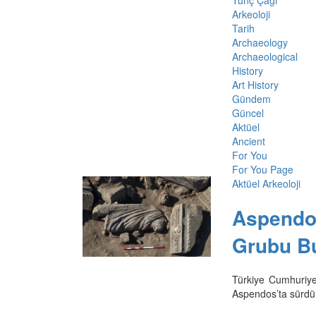
Tunç Çağı
Arkeoloji
Tarih
Archaeology
Archaeological
History
Art History
Gündem
Güncel
Aktüel
Ancient
For You
For You Page
Aktüel Arkeoloji
Aspendos
Grubu B
Türkiye Cumhuriye
Aspendos’ta sürdürü