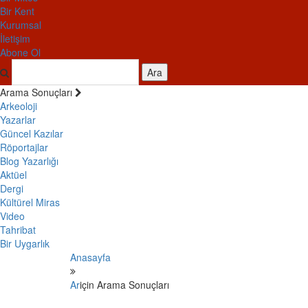
Bir Kent
Kurumsal
İletişim
Abone Ol
Ara
Arama Sonuçları
Arkeoloji
Yazarlar
Güncel Kazılar
Röportajlar
Blog Yazarlığı
Aktüel
Dergi
Kültürel Miras
Video
Tahribat
Bir Uygarlık
Anasayfa
Ar
için Arama Sonuçları